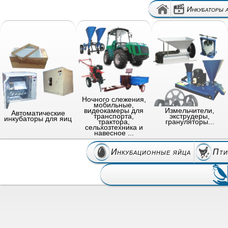
Инкубаторы 
Ночного слежения,
мобильные,
видеокамеры для
Измельчители,
Автоматические
транспорта,
экструдеры,
инкубаторы для яиц
трактора,
грануляторы...
сельхозтехника и
навесное ...
Инкубационные яйца
Пти