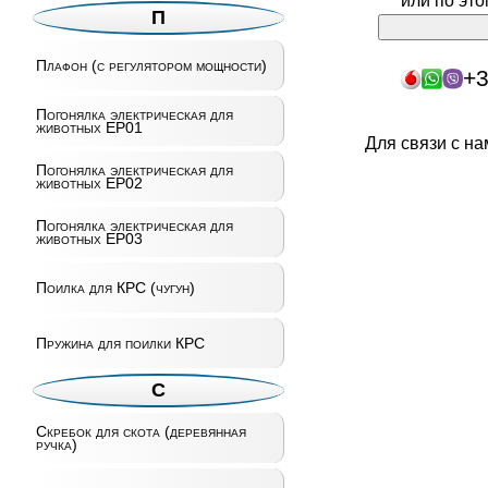
или по эт
П
Плафон (с регулятором мощности)
+3
Погонялка электрическая для
животных EP01
Для связи с н
Погонялка электрическая для
животных EP02
Погонялка электрическая для
животных EP03
Поилка для КРС (чугун)
Пружина для поилки КРС
С
Скребок для скота (деревянная
ручка)