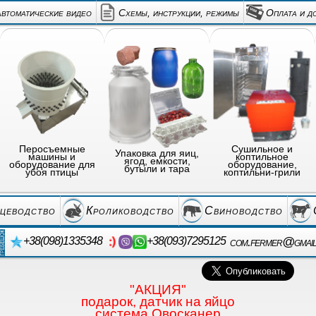
автоматические видео
Схемы, инструкции, режимы
Оплата и д
Перосъемные
Сушильное и
Упаковка для яиц,
машины и
коптильное
ягод, емкости,
оборудование для
оборудование,
бутыли и тара
убоя птицы
коптильни-грили
цеводство
Кролиководство
Свиноводство
com.fermer@gmai
+38(098)1335348
+38(093)7295125
"АКЦИЯ"
подарок, датчик на яйцо
система Овосканер