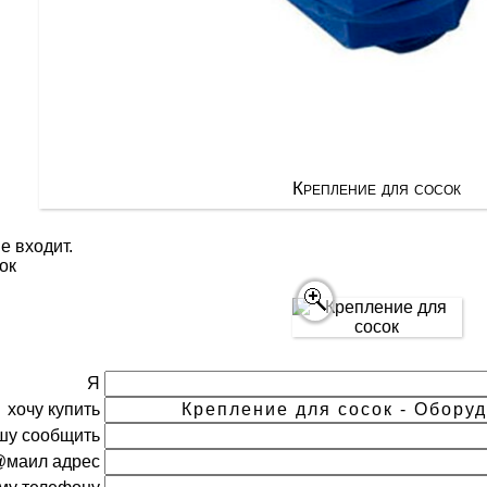
Крепление для сосок
е входит.
ок
Я
хочу купить
шу сообщить
@маил адрес