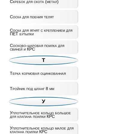
Скребок для скота (метал)
Соска для поения телят
Соска для ягнят с креплением для
ПЕТ бутылки
Сосково-шаровая поилка для
свиней и КРС
Т
Терка кормовая оцинкованная
Тройник под шланг 8 мм
У
Уплотнительное кольцо большое
для клапана поилки КРС
Уплотнительное кольцо малое для
клапана поилки КРС