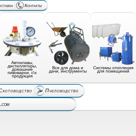
оставка
Контакты
Автоклавы,
дистилляторы,
Все для дома и
Системы отопления
домашние
дачи, инструменты
для помещений
пивоварни, с\х
продукция
Скотоводство
Пчеловодство
l.com