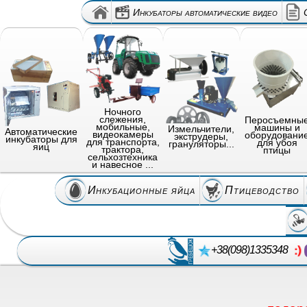
Инкубаторы автоматические видео
Ночного
слежения,
Перосъемны
мобильные,
машины и
Измельчители,
Автоматические
видеокамеры
оборудовани
экструдеры,
инкубаторы для
для транспорта,
для убоя
грануляторы...
яиц
трактора,
птицы
сельхозтехника
и навесное ...
Инкубационные яйца
Птицеводство
+38(098)1335348