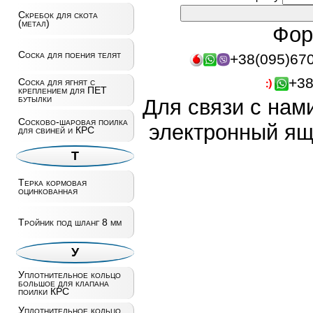
Скребок для скота
(метал)
Фор
Соска для поения телят
+38(095)67
+38
Соска для ягнят с
креплением для ПЕТ
бутылки
Для связи с нам
Сосково-шаровая поилка
электронный ящ
для свиней и КРС
Т
Терка кормовая
оцинкованная
Тройник под шланг 8 мм
У
Уплотнительное кольцо
большое для клапана
поилки КРС
Уплотнительное кольцо