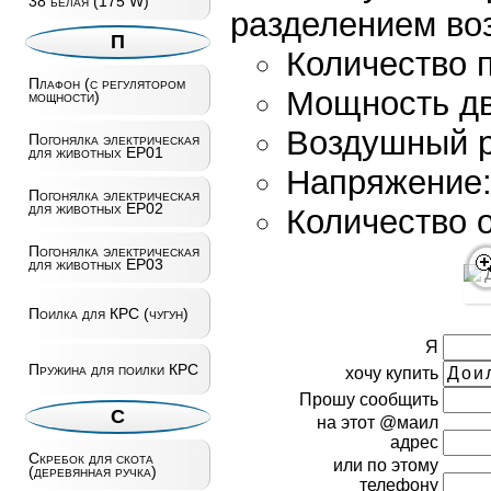
38 белая (175 W)
разделением воз
П
Количество п
Плафон (с регулятором
Мощность дви
мощности)
Воздушный р
Погонялка электрическая
для животных EP01
Напряжение:
Погонялка электрическая
для животных EP02
Количество 
Погонялка электрическая
для животных EP03
Поилка для КРС (чугун)
Я
Пружина для поилки КРС
хочу купить
Прошу сообщить
С
на этот @маил
адрес
Скребок для скота
или по этому
(деревянная ручка)
телефону