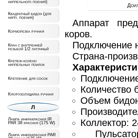
ниппельного поения)
Доил
Квадратный бидон (для
нипп. поения)
Аппарат пре
коров.
Корморезка ручная
Подключение н
Кран с внутренней
резьбой 1/2 латунный
Страна-произв
Крепеж-колено
Характеристи
ниппельных поилок
Подключение
Крепление для сосок
Количество 
Кукурузолущилка ручная
Объем бидон
Л
Производител
Лампа инфракрасная IR
Коллектор: 
PAR 38 красная (175 W)
Пульсат
Лампа инфракрасная PAR