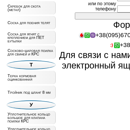
или по этому
Скребок для скота
телефону
(метал)
Фор
Соска для поения телят
+38(095)67
Соска для ягнят с
креплением для ПЕТ
бутылки
+38
Сосково-шаровая поилка
Для связи с нам
для свиней и КРС
электронный ящ
Т
Терка кормовая
оцинкованная
Тройник под шланг 8 мм
У
Уплотнительное кольцо
большое для клапана
поилки КРС
Уплотнительное кольцо