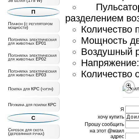
38 белая (175 W)
Пульсат
П
разделением воз
Плафон (с регулятором
Количество п
мощности)
Мощность дви
Погонялка электрическая
для животных EP01
Воздушный р
Погонялка электрическая
для животных EP02
Напряжение:
Количество 
Погонялка электрическая
для животных EP03
Поилка для КРС (чугун)
Пружина для поилки КРС
Я
хочу купить
С
Прошу сообщить
Скребок для скота
на этот @маил
(деревянная ручка)
адрес