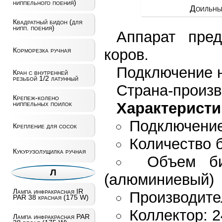
ниппельного поения)
Доильный
Квадратный бидон (для
нипп. поения)
Аппарат пре
коров.
Корморезка ручная
Подключение н
Кран с внутренней
резьбой 1/2 латунный
Страна-произв
Крепеж-колено
Характеристи
ниппельных поилок
Подключение
Крепление для сосок
Количество 
Кукурузолущилка ручная
Объем би
Л
(алюминиевый)
Лампа инфракрасная IR
Производител
PAR 38 красная (175 W)
Коллектор: 
Лампа инфракрасная PAR