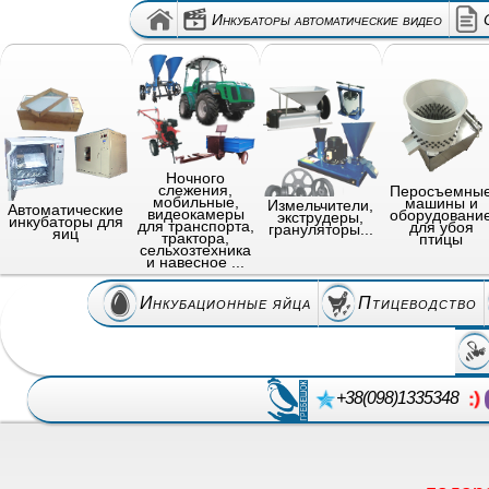
Инкубаторы автоматические видео
Ночного
слежения,
Перосъемны
мобильные,
машины и
Измельчители,
Автоматические
видеокамеры
оборудовани
экструдеры,
инкубаторы для
для транспорта,
для убоя
грануляторы...
яиц
трактора,
птицы
сельхозтехника
и навесное ...
Инкубационные яйца
Птицеводство
+38(098)1335348