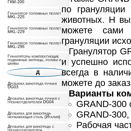
ГКМ-200
по грануляции 
Гранулятор топливных пеллет
MKL-225
животных. Н вы
можете сами 
Гранулятор топливных пеллет
MKL-229
грануляции исхо
Гранулятор топливных пеллет
MKL-295
Гранулятор G
Грануляторы комплектующие
и успешно испо
подвижные матрицы, ролики и
шкивы
всегда в налич
Д
можете до заказа
Дробилка винограда ручная
DG03
Варианты ко
Дробилка винограда ручная с
GRAND-300 с
гребнеотделителем DG04
GRAND-300, 
Дробилка для винограда
нержавеющая сталь (Италия)
Рабочая час
Дробилка для винограда с
гребнеотделителем