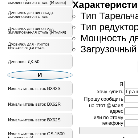
Характерист
эмалированная сталь (Италия)
Дробилка для винограда
Тип Тарельч
эмалированная сталь
Тип редукто
Дробилка для винограда
эмалированная сталь (Италия)
Мощность дви
Дробилка для фруктов
Загрузочный
нержавеющая сталь
Дровокол ДК-50
И
Я
Измельчитель веток BX42S
хочу купить
Прошу сообщить
Измельчитель веток BX62R
на этот @маил
адрес
или по этому
Измельчитель веток BX62S
телефону
Измельчитель веток GS-1500
(бензиновый)