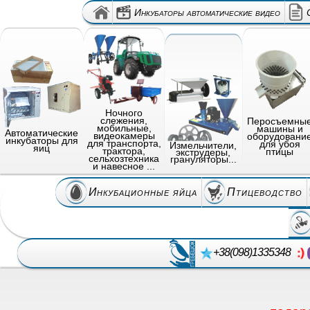
Инкубаторы автоматические видео
Ночного
слежения,
Перосъемны
мобильные,
машины и
Автоматические
видеокамеры
оборудовани
инкубаторы для
для транспорта,
для убоя
Измельчители,
яиц
трактора,
птицы
экструдеры,
сельхозтехника
грануляторы...
и навесное ...
Инкубационные яйца
Птицеводство
+38(098)1335348