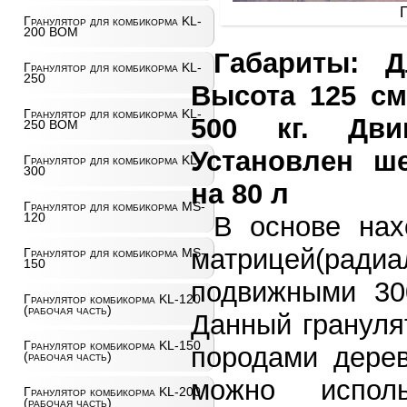
Гранулятор для комбикорма KL-
200 ВОМ
Габариты: 
Гранулятор для комбикорма KL-
250
Высота 125 см
Гранулятор для комбикорма KL-
500 кг. Двиг
250 ВОМ
Установлен ш
Гранулятор для комбикорма KL-
300
на 80 л
Гранулятор для комбикорма MS-
120
В основе нах
матрицей(радиа
Гранулятор для комбикорма MS-
150
подвижными 30
Гранулятор комбикорма KL-120
(рабочая часть)
Данный грануля
Гранулятор комбикорма KL-150
породами дерев
(рабочая часть)
можно исполь
Гранулятор комбикорма KL-200
(рабочая часть)