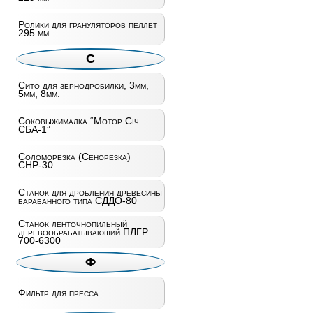
Ролики для грануляторов пеллет
295 мм
С
Сито для зернодробилки, 3мм,
5мм, 8мм.
Соковыжималка “Мотор Січ
СБА-1”
Соломорезка (Сенорезка)
СНР-30
Станок для дробления древесины
барабанного типа СДДО-80
Станок ленточнопильный
деревообрабатывающий ПЛГР
700-6300
Ф
Фильтр для пресса