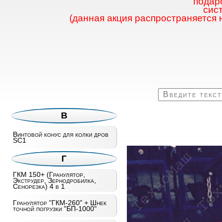
подаро
сис
(данная акция распространяется 
В
Винтовой конус для колки дров
SC1
Г
ГКМ 150+ (Гранулятор,
Экструдер, Зернодробилка,
Сенорезка) 4 в 1
Гранулятор "ГКМ-260" + Шнек
точной погрузки "БП-1000"