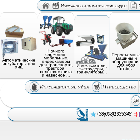
Инкубаторы автоматические видео
Ночного
слежения,
Перосъемны
мобильные,
машины и
Автоматические
видеокамеры
оборудовани
инкубаторы для
для транспорта,
для убоя
Измельчители,
яиц
трактора,
птицы
экструдеры,
сельхозтехника
грануляторы...
и навесное ...
Инкубационные яйца
Птицеводство
+38(098)1335348