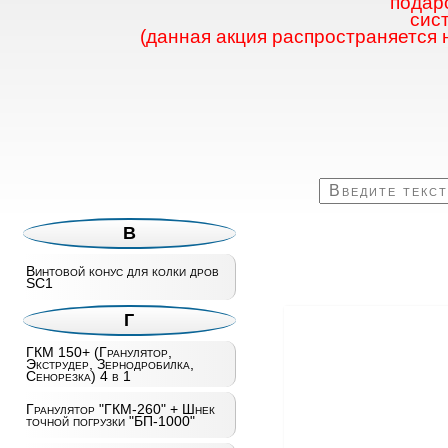
подаро
сис
(данная акция распространяется 
В
Винтовой конус для колки дров
SC1
Г
ГКМ 150+ (Гранулятор,
Экструдер, Зернодробилка,
Сенорезка) 4 в 1
Гранулятор "ГКМ-260" + Шнек
точной погрузки "БП-1000"