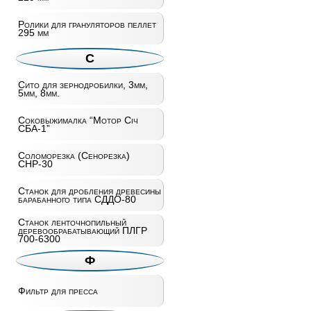
Ролики для грануляторов пеллет
295 мм
С
Сито для зернодробилки, 3мм,
5мм, 8мм.
Соковыжималка “Мотор Січ
СБА-1”
Соломорезка (Сенорезка)
СНР-30
Станок для дробления древесины
барабанного типа СДДО-80
Станок ленточнопильный
деревообрабатывающий ПЛГР
700-6300
Ф
Фильтр для пресса