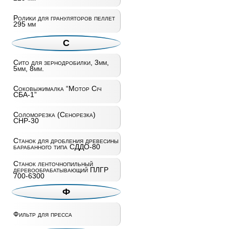
Ролики для грануляторов пеллет
295 мм
С
Сито для зернодробилки, 3мм,
5мм, 8мм.
Соковыжималка “Мотор Січ
СБА-1”
Соломорезка (Сенорезка)
СНР-30
Станок для дробления древесины
барабанного типа СДДО-80
Станок ленточнопильный
деревообрабатывающий ПЛГР
700-6300
Ф
Фильтр для пресса