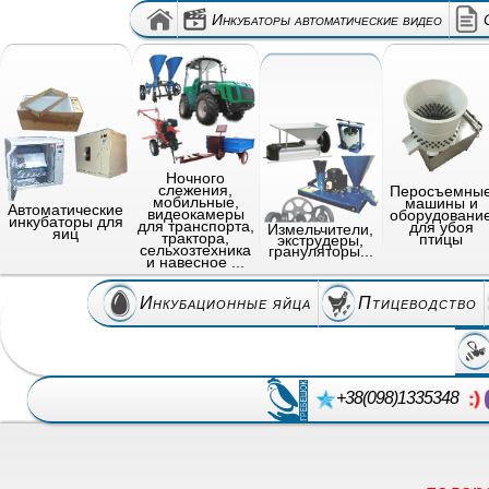
Инкубаторы автоматические видео
Ночного
слежения,
Перосъемны
мобильные,
машины и
Автоматические
видеокамеры
оборудовани
инкубаторы для
для транспорта,
для убоя
Измельчители,
яиц
трактора,
птицы
экструдеры,
сельхозтехника
грануляторы...
и навесное ...
Инкубационные яйца
Птицеводство
+38(098)1335348