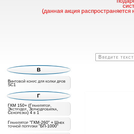
подаро
сис
(данная акция распространяется 
В
Винтовой конус для колки дров
SC1
Г
ГКМ 150+ (Гранулятор,
Экструдер, Зернодробилка,
Сенорезка) 4 в 1
Гранулятор "ГКМ-260" + Шнек
точной погрузки "БП-1000"