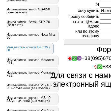
Я
Измельчитель веток GS-650
хочу купить
(бензиновый)
Прошу сообщить
на этот @маил
Измельчитель Веток ВТР-70
(Веткоруб)
адрес
или по этому
Измельчитель кормов Holz Mill
телефону
50
Фор
Измельчитель кормов Holz Mill
60
+38(095)67
Измельчитель кормов Monster
F11
+38
Измельчитель кормов Monster
Для связи с нам
F22
электронный ящ
Измельчитель кормов MS 40-
20A с турбиной (без мотора)
Измельчитель кормов MS 40-
28A с турбиной (без мотора)
Измельчитель кормов MS 400-