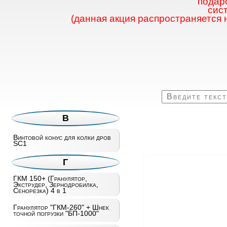
подаро
сис
(данная акция распространяется 
В
Винтовой конус для колки дров
SC1
Г
ГКМ 150+ (Гранулятор,
Экструдер, Зернодробилка,
Сенорезка) 4 в 1
Гранулятор "ГКМ-260" + Шнек
точной погрузки "БП-1000"