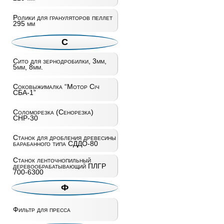
Ролики для грануляторов пеллет
295 мм
С
Сито для зернодробилки, 3мм,
5мм, 8мм.
Соковыжималка “Мотор Січ
СБА-1”
Соломорезка (Сенорезка)
СНР-30
Станок для дробления древесины
барабанного типа СДДО-80
Станок ленточнопильный
деревообрабатывающий ПЛГР
700-6300
Ф
Фильтр для пресса