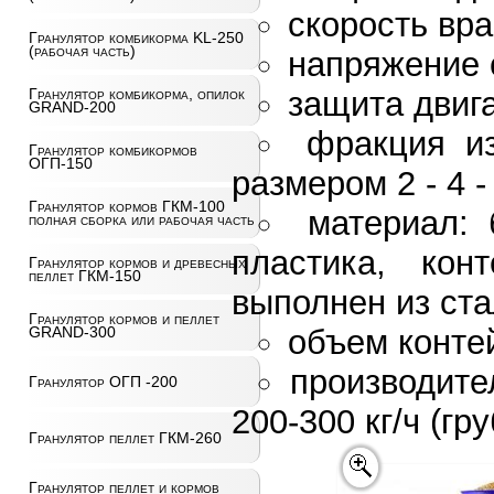
скорость вр
Гранулятор комбикорма KL-250
(рабочая часть)
напряжение 
защита двига
Гранулятор комбикорма, опилок
GRAND-200
фракция из
Гранулятор комбикормов
ОГП-150
размером 2 - 4 -
Гранулятор кормов ГКМ-100
материал: 
полная сборка или рабочая часть
пластика, кон
Гранулятор кормов и древесных
пеллет ГКМ-150
выполнен из ста
Гранулятор кормов и пеллет
объем контей
GRAND-300
производител
Гранулятор ОГП -200
200-300 кг/ч (гр
Гранулятор пеллет ГКМ-260
Гранулятор пеллет и кормов