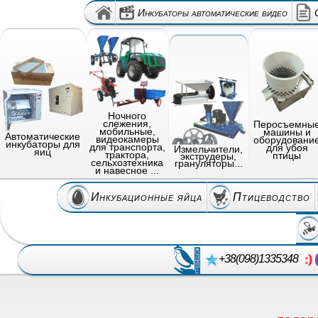
Инкубаторы автоматические видео
Ночного
слежения,
Перосъемны
мобильные,
машины и
Автоматические
видеокамеры
оборудовани
инкубаторы для
для транспорта,
для убоя
Измельчители,
яиц
трактора,
птицы
экструдеры,
сельхозтехника
грануляторы...
и навесное ...
Инкубационные яйца
Птицеводство
+38(098)1335348