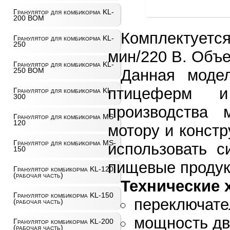
Гранулятор для комбикорма KL-
200 ВОМ
Комплектуетс
Гранулятор для комбикорма KL-
250
мин/220 В. Объе
Гранулятор для комбикорма KL-
Данная моде
250 ВОМ
птицеферм и
Гранулятор для комбикорма KL-
300
производства 
Гранулятор для комбикорма MS-
120
мотору и конст
Гранулятор для комбикорма MS-
использовать с
150
пищевые продукт
Гранулятор комбикорма KL-120
(рабочая часть)
Технические 
Гранулятор комбикорма KL-150
переключате
(рабочая часть)
мощность дви
Гранулятор комбикорма KL-200
(рабочая часть)