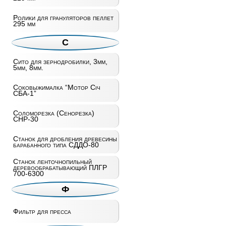
Ролики для грануляторов пеллет
295 мм
С
Сито для зернодробилки, 3мм,
5мм, 8мм.
Соковыжималка “Мотор Січ
СБА-1”
Соломорезка (Сенорезка)
СНР-30
Станок для дробления древесины
барабанного типа СДДО-80
Станок ленточнопильный
деревообрабатывающий ПЛГР
700-6300
Ф
Фильтр для пресса