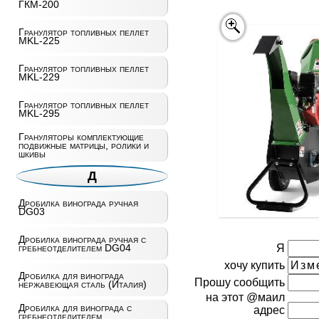
ГКМ-200
Гранулятор топливных пеллет
MKL-225
Гранулятор топливных пеллет
MKL-229
Гранулятор топливных пеллет
MKL-295
Грануляторы комплектующие
подвижные матрицы, ролики и
шкивы
Д
Дробилка винограда ручная
DG03
Дробилка винограда ручная с
Я
гребнеотделителем DG04
хочу купить
Дробилка для винограда
Прошу сообщить
нержавеющая сталь (Италия)
на этот @маил
Дробилка для винограда с
адрес
гребнеотделителем