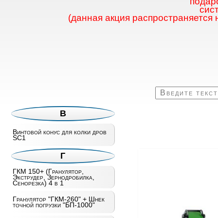
подаро
сис
(данная акция распространяется 
В
Винтовой конус для колки дров
SC1
Г
ГКМ 150+ (Гранулятор,
Экструдер, Зернодробилка,
Сенорезка) 4 в 1
Гранулятор "ГКМ-260" + Шнек
точной погрузки "БП-1000"