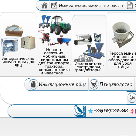
Инкубаторы автоматические видео
Ночного
слежения,
Перосъемны
мобильные,
машины и
Автоматические
видеокамеры
оборудовани
инкубаторы для
для транспорта,
для убоя
Измельчители,
яиц
трактора,
птицы
экструдеры,
сельхозтехника
грануляторы...
и навесное ...
Инкубационные яйца
Птицеводство
+38(098)1335348