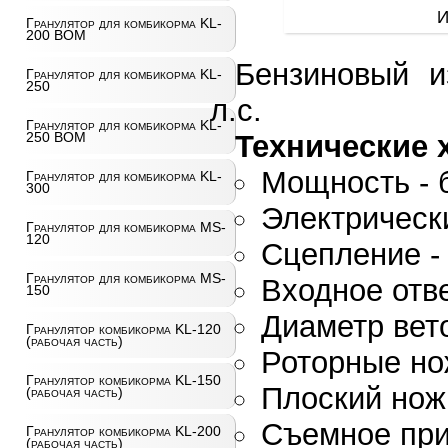
И
Гранулятор для комбикорма KL-
200 ВОМ
Бензиновый и
Гранулятор для комбикорма KL-
250
л.с.
Гранулятор для комбикорма KL-
Технические 
250 ВОМ
Мощность - б
Гранулятор для комбикорма KL-
300
Электрически
Гранулятор для комбикорма MS-
120
Сцепление -
Гранулятор для комбикорма MS-
Входное отве
150
Диаметр веток
Гранулятор комбикорма KL-120
(рабочая часть)
Роторные но
Гранулятор комбикорма KL-150
Плоский нож 
(рабочая часть)
Съемное при
Гранулятор комбикорма KL-200
(рабочая часть)