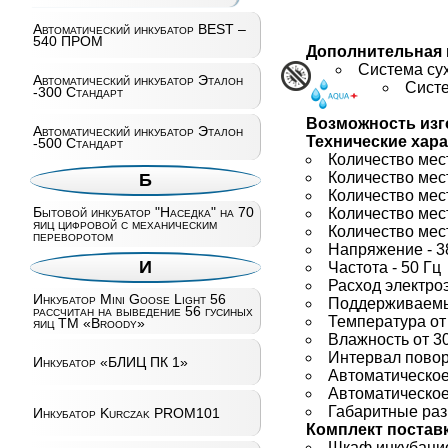
Автоматический инкубатор BEST –
540 ПРОМ
Дополнительная 
Система сух
Автоматический инкубатор Эталон
Систе
-300 Стандарт
Возможность изго
Автоматический инкубатор Эталон
Технические хара
-500 Стандарт
Количество мест д
Количество мест д
Б
Количество мест д
Бытовой инкубатор "Наседка" на 70
Количество мест 
яиц цифровой с механическим
Количество мест 
переворотом
Напряжение - 3
И
Частота - 50 Гц
Расход электроэ
Инкубатор Mini Goose Light 56
Поддерживаемы
рассчитан на выведение 56 гусиных
Температура от
яиц ТМ «Broody»
Влажность от 3
Интервал поворо
Инкубатор «БЛИЦ ПК 1»
Автоматическое 
Автоматическое 
Габаритные раз
Инкубатор Kurczak PROM101
Комплект постав
Шкаф инкубацио