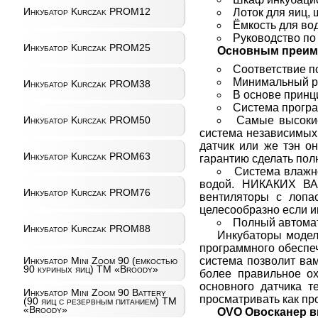
Инкубатор Kurczak PROM12
Лоток для яиц, ш
Ёмкость для вод
Руководство по 
Инкубатор Kurczak PROM25
Основным преим
Соответствие п
Минимальный ра
Инкубатор Kurczak PROM38
В основе принц
Система програм
Самые высокие
Инкубатор Kurczak PROM50
система независимых 
датчик или же тэн о
Инкубатор Kurczak PROM63
гарантию сделать пол
Система влажно
водой. НИКАКИХ ВА
Инкубатор Kurczak PROM76
вентиляторы с лопа
целесообразно если 
Полный автомат
Инкубатор Kurczak PROM88
Инкубаторы модел
программного обеспе
система позволит ва
Инкубатор Mini Zoom 90 (емкостью
90 куриных яиц) ТМ «Broody»
более правильное ох
основного датчика 
Инкубатор Mini Zoom 90 Battery
просматривать как про
(90 яиц с резервным питанием) ТМ
«Broody»
OVO Овосканер 