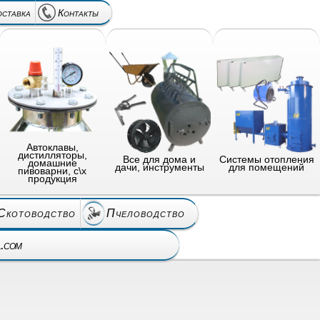
оставка
Контакты
Автоклавы,
дистилляторы,
Все для дома и
Системы отопления
домашние
дачи, инструменты
для помещений
пивоварни, с\х
продукция
Скотоводство
Пчеловодство
l.com