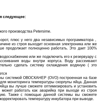
я следующее:
ого производства Petersime.
орот, плюс у него два независимых программатора ,
ричине из строя выходит основная электроника или же
ьше продолжает полноценно работать. Это дает 100%
водоснабжению или же подключить его к резервуару с
сеивания воды внутри корпуса. Воду рассеивают
тельно сделать систему охлаждения водяную ( это
ется
щены системой ОВОСКАНЕР (OVO) построенная на базе
 для мониторинга температуры скорлупы яйца. Данная
 яйца вы лучше сможете оптимизировать и установить
 может работать как аварийка при выходе из строя
ацию. Также с помощью данной системы вы сможете
е корректировать температуру инкубатора при выводе.