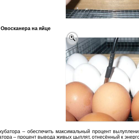
Овосканера на яйце
кубатора – обеспечить максимальный процент вылуплени
тора – процент вывода живых цыплят, отнесённый к энерг