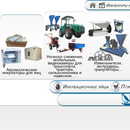
Инкубаторы 
Ночного слежения,
мобильные,
видеокамеры для
Измельчители,
транспорта,
экструдеры,
трактора,
грануляторы...
Автоматические
сельхозтехника и
инкубаторы для яиц
навесное ...
Инкубационные яйца
Пти