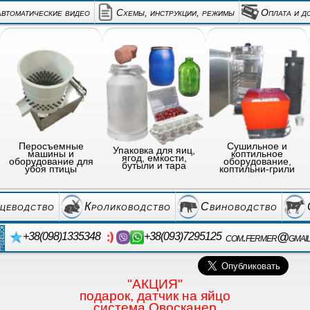
автоматические видео
Схемы, инструкции, режимы
Оплата и д
Перосъемные
Сушильное и
Упаковка для яиц,
машины и
коптильное
ягод, емкости,
оборудование для
оборудование,
бутыли и тара
убоя птицы
коптильни-грили
цеводство
Кролиководство
Свиноводство
com.fermer@gmai
+38(098)1335348
+38(093)7295125
"АКЦИЯ"
подарок, датчик на яйцо
система Овосканер