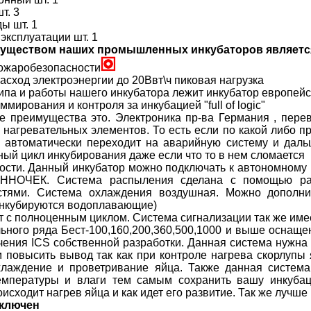
т. 3
ы шт. 1
эксплуатации шт. 1
уществом наших промышленных инкубаторов являетс
ожаробезопасности
сход электроэнергии до 20Ввт\ч пиковая нагрузка
ипа и работы нашего инкубатора лежит инкубатор европейск
мирования и контроля за инкубацией "full of logic"
 преимущества это. Электроника пр-ва Германия , перев
нагревательных элементов. То есть если по какой либо п
н автоматически переходит на аварийную систему и дал
ный цикл инкубирования даже если что то в нем сломается
сти. Данный инкубатор можно подключать к автономному 
ННОЧЕК. Система распыления сделана с помощью рас
стями. Система охлаждения воздушная. Можно дополни
инкубируются водоплавающие)
 с полноценным циклом. Система сигнализации так же име
ьного ряда Бест-100,160,200,360,500,1000 и выше осна
чения ICS собственной разработки. Данная система нужна
м повысить вывод так как при контроле нагрева скорлупы
лаждение и проветривание яйца. Также данная система
температуры и влаги тем самым сохранить вашу инкуб
исходит нагрев яйца и как идет его развитие. Так же лучш
включен