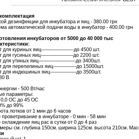
комплектация
ой дезинфекции для инкубатора и яиц - 380.00 грн
ма автоматической подачи воды в инкубатор - 400.00 грн
товления инкубаторов от 5000 до 40 000 тыс
ктеристики:
ля куриных яиц---------------------до 4500 шт.
ля гусиных яиц---------------------до 2200 шт.
ля утиных яиц------------------------до 3400шт.
для перепелиных яиц---------------до 15000шт.
для индюшиных яиц-----------------до 3500шт.
80 В
нергии - 500 Вт/час
е параметры:
 0,0 ОС до 45 ОС
0% до 99%
та лотков от 1 мин до 6 часов
проветривание в инкубаторе - 0 мин - 58 мин
охлаждение яиц рас в сутки от 0 до 4 раз
меры см. глубина 150см. ширина 125см. высота 210см. Масс
ки
нный шт. 1