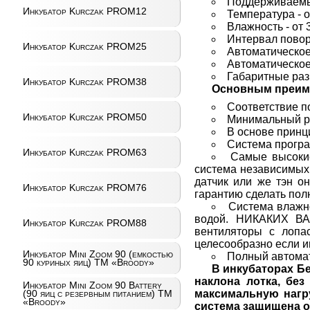
Поддерживаемы
Инкубатор Kurczak PROM12
Температура - о
Влажность - от
Интервал поворо
Инкубатор Kurczak PROM25
Автоматическое 
Автоматическое 
Габаритные разм
Инкубатор Kurczak PROM38
Основным преим
Соответствие п
Инкубатор Kurczak PROM50
Минимальный ра
В основе принц
Система програм
Инкубатор Kurczak PROM63
Самые высокие
система независимых 
датчик или же тэн о
Инкубатор Kurczak PROM76
гарантию сделать пол
Система влажно
водой. НИКАКИХ ВА
Инкубатор Kurczak PROM88
вентиляторы с лопа
целесообразно если 
Инкубатор Mini Zoom 90 (емкостью
Полный автомат
90 куриных яиц) ТМ «Broody»
В инкубаторах Б
наклона лотка, без
Инкубатор Mini Zoom 90 Battery
максимальную нагру
(90 яиц с резервным питанием) ТМ
«Broody»
система защищена от