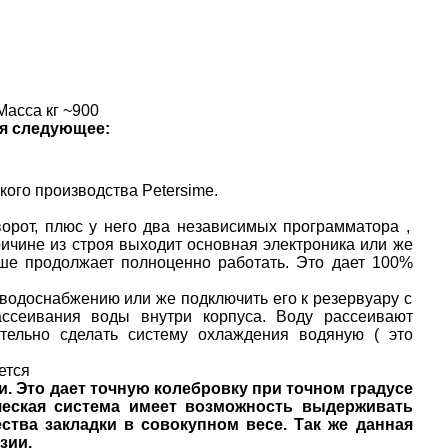
Масса кг ~900
я следующее:
ого производства Petersime.
орот, плюс у него два независимых программатора ,
ричине из строя выходит основная электроника или же
ьше продолжает полноценно работать. Это дает 100%
водоснабжению или же подключить его к резервуару с
сеивания воды внутри корпуса. Воду рассеивают
тельно сделать систему охлаждения водяную ( это
ется
. Это дает точную колебровку при точном градусе
ическая система имеет возможность выдерживать
ства закладки в совокупном весе. Так же данная
зии.