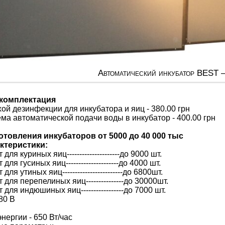
Автоматический инкубатор BEST 
комплектация
ой дезинфекции для инкубатора и яиц - 380.00 грн
ма автоматической подачи воды в инкубатор - 400.00 грн
товления инкубаторов от 5000 до 40 000 тыс
ктеристики:
ля куриных яиц---------------------до 9000 шт.
ля гусиных яиц---------------------до 4000 шт.
ля утиных яиц------------------------до 6800шт.
для перепелиных яиц---------------до 30000шт.
для индюшиных яиц-----------------до 7000 шт.
80 В
нергии - 650 Вт/час