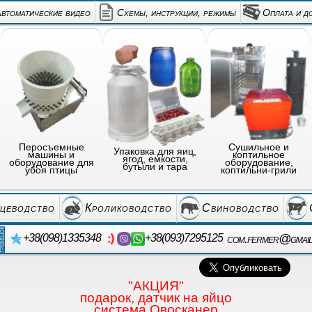
автоматические видео
Схемы, инструкции, режимы
Оплата и д
Перосъемные
Сушильное и
Упаковка для яиц,
машины и
коптильное
ягод, емкости,
оборудование для
оборудование,
бутыли и тара
убоя птицы
коптильни-грили
цеводство
Кролиководство
Свиноводство
com.fermer@gmai
+38(098)1335348
+38(093)7295125
"АКЦИЯ"
подарок, датчик на яйцо
система Овосканер