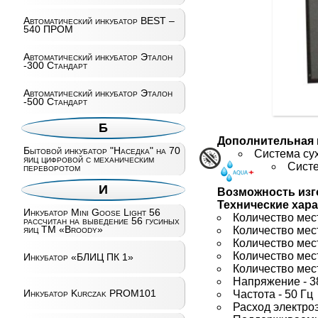
Автоматический инкубатор BEST –
540 ПРОМ
Автоматический инкубатор Эталон
-300 Стандарт
Автоматический инкубатор Эталон
-500 Стандарт
Б
Дополнительная 
Бытовой инкубатор "Наседка" на 70
Система сух
яиц цифровой с механическим
Систе
переворотом
И
Возможность изго
Технические хара
Инкубатор Mini Goose Light 56
Количество мест д
рассчитан на выведение 56 гусиных
яиц ТМ «Broody»
Количество мест д
Количество мест д
Количество мест 
Инкубатор «БЛИЦ ПК 1»
Количество мест 
Напряжение - 3
Инкубатор Kurczak PROM101
Частота - 50 Гц
Расход электроэ