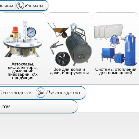
оставка
Контакты
Автоклавы,
дистилляторы,
Все для дома и
Системы отопления
домашние
дачи, инструменты
для помещений
пивоварни, с\х
продукция
Скотоводство
Пчеловодство
l.com