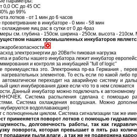
е параметры:
т 0,0 ОС до 45 ОС
 30% до 99%
та лотков - от 1 мин до 6 часов
проветривание в инкубаторе - 0 мин - 58 мин
охлаждение яиц рас в сутки от 0 до 4раз
еры см. глубина - 150см. ширина - 250см. высота - 210см. 
уществом наших промышленных инкубаторов являетс
ожаробезопасности
сход электроэнергии до 20Ввт\ч пиковая нагрузка
ипа и работы нашего инкубатора лежит инкубатор европейск
мирования и контроля за инкубацией "full of logic"
 преимущества это. Электроника пр-ва Германия , перев
нагревательных элементов. То есть если по какой либо п
н автоматически переходит на аварийную систему и дал
ный цикл инкубирования даже если что то в нем сломается
сти. Данный инкубатор можно подключать к автономному 
ННОЧЕК. Система распыления сделана с помощью рас
стями. Система охлаждения воздушная. Можно дополни
инкубируются водоплавающие)
 с полноценным циклом. Система сигнализации так же име
ест применяется поворот лотков с помощью гидравлики
 шумность, долговечность работы, так как гидравл
зку поворота, которая превышает в пять раз количе
 попадании пыли,влаги , а так же не подвержена карро