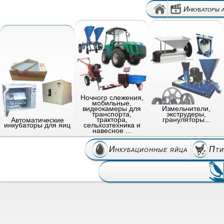
Инкубаторы 
Ночного слежения,
мобильные,
видеокамеры для
Измельчители,
транспорта,
экструдеры,
трактора,
грануляторы...
Автоматические
сельхозтехника и
инкубаторы для яиц
навесное ...
Инкубационные яйца
Пти