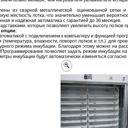
влены из сварной металлической оцинкованной сетки и
ую жёсткость лотка, что значительно уменьшает вероятно
нная и надёжная автоматика с гарантией до 36 месяцев.
надставками, которые позволяют увеличить высоту лотков п
 опции:
втоматикой с подключением к компьютеру и функцией про
 (температура, влажности, поворот лотков и т.п.) для пр
урного режима инкубации. Благодаря этому можно на расс
Программирование позволяет задать режим инкубации на в
етры инкубации будут автоматически изменяться согласно