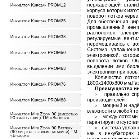
нержавеющей стали.
Инкубатор Kurczak PROM12
корпуса которых изго
поворот лотков через
Инкубатор Kurczak PROM25
Для обеcпечения цир
промышленный венти
расположен электр
Инкубатор Kurczak PROM38
регулируемые венти
перемешиваясь с воз
Система увлажнения
Инкубатор Kurczak PROM50
электроникой, котор
поворота лотков. О
выделении ими биоло
Инкубатор Kurczak PROM63
электроники при пов
Количество лотк
1800х1400х800 мм.Гар
Инкубатор Kurczak PROM76
Преимущества ин
правильно сп
производителей
Инкубатор Kurczak PROM88
мощный и надё
влажности в любой то
Инкубатор Mini Zoom 90 (емкостью
между лотками
90 куриных яиц) ТМ «Broody»
гарантирует отсутств
система увлажн
Инкубатор Mini Zoom 90 Battery
(90 яиц с резервным питанием) ТМ
как в инкубаторах 
«Broody»
насосом увлажнителя 