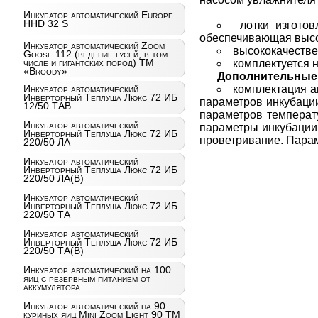
Инкубатор автоматический Europe
HHD 32 S
лотки изгото
обеспечивающая высок
Инкубатор автоматический Zoom
высококачестве
Goose 112 (ведение гусей, в том
числе и гигантских пород) ТМ
комплектуется 
«Broody»
Дополнительные
комплектация а
Инкубатор автоматический
Инверторный Теплуша Люкс 72 ИБ
параметров инкубации
12/50 ТАВ
параметров температ
Инкубатор автоматический
параметры инкубации!
Инверторный Теплуша Люкс 72 ИБ
проветривание. Парам
220/50 ЛА
Инкубатор автоматический
Инверторный Теплуша Люкс 72 ИБ
220/50 ЛА(В)
Инкубатор автоматический
Инверторный Теплуша Люкс 72 ИБ
220/50 ТА
Инкубатор автоматический
Инверторный Теплуша Люкс 72 ИБ
220/50 ТА(В)
Инкубатор автоматический на 100
яиц c резервным питанием от
аккумулятора
Инкубатор автоматический на 90
куриных яиц Mini Zoom Light 90 ТМ