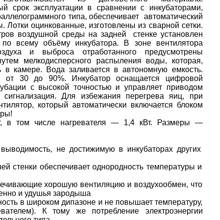
й срок эксплуатации в сравнении с инкубаторами,
раллелограммного типа, обеспечивает автоматический
 Лотки оцинкованные, изготовлены из сварной сетки.
тров воздушной среды на задней стенке установлен
 по всему объёму инкубатора. В зоне вентилятора
оздуха и выброса отработанного предусмотрены
утем мелкодисперсного распыления воды, которая,
 в камере. Вода заливается в автономную емкость.
и от 30 до 90%. Инкубатор оснащается цифровой
кубации с высокой точностью и управляет приводом
 сигнализация. Для избежания перегрева яиц, при
тилятор, который автоматически включается блоком
уры!
, в том числе нагревателя — 1,4 кВт. Размеры —
 выводимость, не достижимую в инкубаторах других
ей стенки обеспечивает однородность температуры и
печивающие хорошую вентиляцию и воздухообмен, что
венно и удушья зародыша
ость в широком дипазоне и не повышает температуру,
евателем). К тому же потребление электроэнергии
ельного типа.