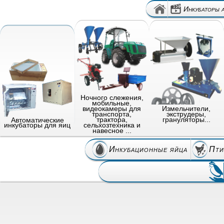
Инкубаторы 
Ночного слежения,
мобильные,
видеокамеры для
Измельчители,
транспорта,
экструдеры,
трактора,
грануляторы...
Автоматические
сельхозтехника и
инкубаторы для яиц
навесное ...
Инкубационные яйца
Пти