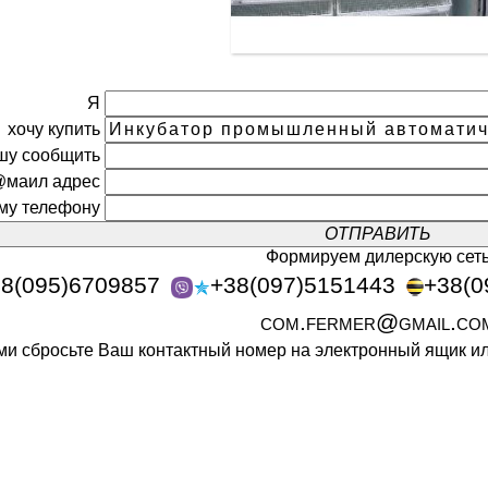
Я
хочу купить
шу сообщить
@маил адрес
ому телефону
Формируем дилерскую сет
8(095)6709857
+38(097)5151443
+38(0
com.fermer@gmail.co
ами сбросьте Ваш контактный номер на электронный ящик 