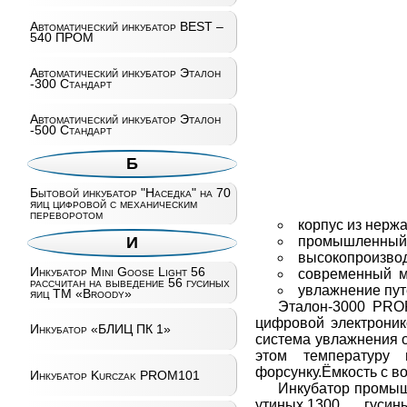
Автоматический инкубатор BEST –
540 ПРОМ
Автоматический инкубатор Эталон
-300 Стандарт
Автоматический инкубатор Эталон
-500 Стандарт
Б
Бытовой инкубатор "Наседка" на 70
яиц цифровой с механическим
переворотом
корпус из нерж
промышленный м
И
высокопроизво
Инкубатор Mini Goose Light 56
современный м
рассчитан на выведение 56 гусиных
увлажнение пут
яиц ТМ «Broody»
Эталон-3000 PRO
цифровой электроник
Инкубатор «БЛИЦ ПК 1»
система увлажнения 
этом температуру 
форсунку.Ёмкость с в
Инкубатор Kurczak PROM101
Инкубатор промыш
утиных,1300 гуси