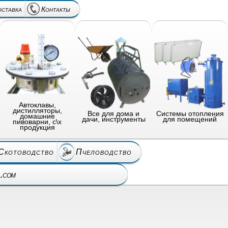
оставка
Контакты
Автоклавы,
дистилляторы,
Все для дома и
Системы отопления
домашние
дачи, инструменты
для помещений
пивоварни, с\х
продукция
Скотоводство
Пчеловодство
l.com