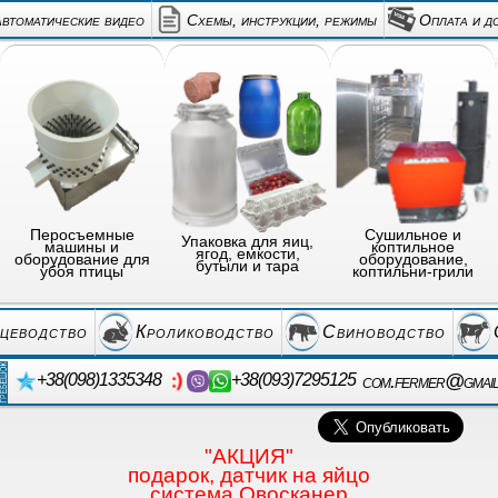
автоматические видео
Схемы, инструкции, режимы
Оплата и д
Перосъемные
Сушильное и
Упаковка для яиц,
машины и
коптильное
ягод, емкости,
оборудование для
оборудование,
бутыли и тара
убоя птицы
коптильни-грили
цеводство
Кролиководство
Свиноводство
com.fermer@gmai
+38(098)1335348
+38(093)7295125
"АКЦИЯ"
подарок, датчик на яйцо
система Овосканер