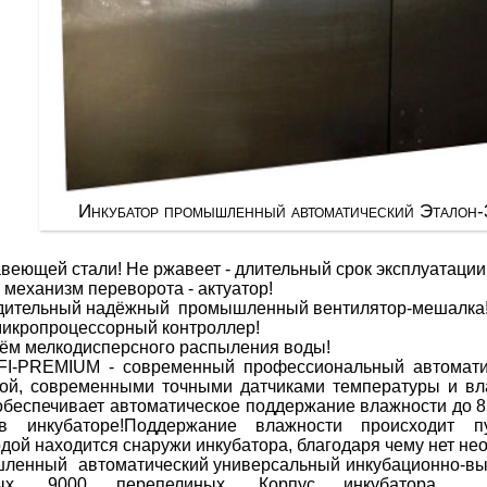
Инкубатор промышленный автоматический Этало
авеющей стали! Не ржавеет - длительный срок эксплуатации
еханизм переворота - актуатор!
дительный надёжный промышленный вентилятор-мешалка
икропроцессорный контроллер!
ём мелкодисперсного распыления воды!
FI-PREMIUM - современный профессиональный автомати
ой, современными точными датчиками температуры и вл
обеспечивает автоматическое поддержание влажности до 8
в инкубаторе!Поддержание влажности происходит п
одой находится снаружи инкубатора, благодаря чему нет не
ленный автоматический универсальный инкубационно-выв
ных, 9000 перепелиных. Корпус инкубатора из