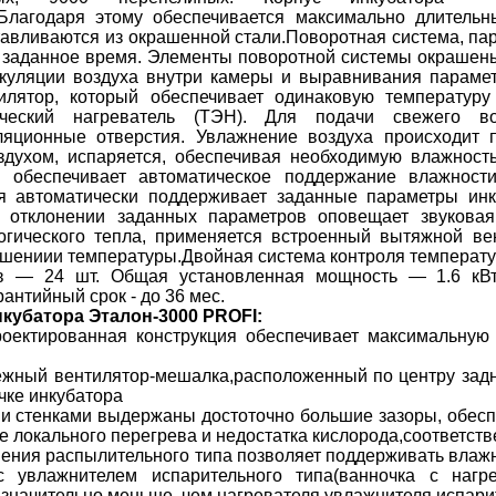
Благодаря этому обеспечивается максимально длительны
тавливаются из окрашенной стали.Поворотная система, па
 заданное время. Элементы поворотной системы окрашены.
куляции воздуха внутри камеры и выравнивания параме
лятор, который обеспечивает одинаковую температуру
ический нагреватель (ТЭН). Для подачи свежего в
ляционные отверстия. Увлажнение воздуха происходит п
духом, испаряется, обеспечивая необходимую влажность
 обеспечивает автоматическое поддержание влажност
ая автоматически поддерживает заданные параметры ин
б отклонении заданных параметров оповещает звуковая
гического тепла, применяется встроенный вытяжной вен
ышениии температуры.Двойная система контроля температ
ов — 24 шт. Общая установленная мощность — 1.6 кВт
антийный срок - до 36 мес.
кубатора Эталон-3000 PROFI:
роектированная конструкция обеспечивает максимальную
жный вентилятор-мешалка,расположенный по центру задн
чке инкубатора
 и стенками выдержаны достоточно большие зазоры, обес
ие локального перегрева и недостатка кислорода,соответст
ения распылительного типа позволяет поддерживать влажн
с увлажнителем испарительного типа(ванночка с нагр
значительно меньше, чем нагревателя увлажнителя испарит