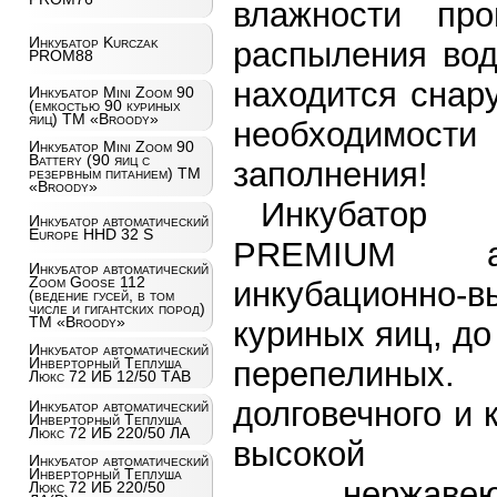
влажности про
Инкубатор Kurczak
распыления вод
PROM88
находится снар
Инкубатор Mini Zoom 90
(емкостью 90 куриных
яиц) ТМ «Broody»
необходимос
Инкубатор Mini Zoom 90
Battery (90 яиц с
заполнения!
резервным питанием) ТМ
«Broody»
Инкуба
Инкубатор автоматический
Europe HHD 32 S
PREMIUM авт
Инкубатор автоматический
Zoom Goose 112
инкубационно-в
(ведение гусей, в том
числе и гигантских пород)
ТМ «Broody»
куриных яиц, до
Инкубатор автоматический
Инверторный Теплуша
перепелиных
Люкс 72 ИБ 12/50 ТАВ
долговечного и 
Инкубатор автоматический
Инверторный Теплуша
Люкс 72 ИБ 220/50 ЛА
высок
Инкубатор автоматический
Инверторный Теплуша
нержавеющ
Люкс 72 ИБ 220/50