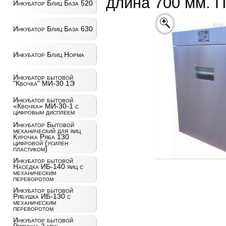
длина 700 мм. П
Инкубатор Блиц База 520
Инкубатор Блиц База 630
Инкубатор Блиц Норма
Инкубатор бытовой
"Квочка" МИ-30 1Э
Инкубатор бытовой
«Квочка» МИ-30-1 с
цифровым дисплеем
Инкубатор Бытовой
механический для яиц
Курочка Ряба 130
цифровой (усилен
пластиком)
Инкубатор бытовой
Наседка ИБ-140 яиц с
механическим
переворотом
Инкубатор бытовой
Рябушка ИБ-130 с
механическим
переворотом
Инкубатор бытовой