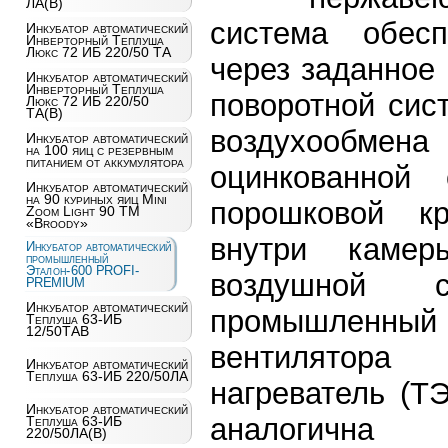
ЛА(В)
система обесп
Инкубатор автоматический
Инверторный Теплуша
Люкс 72 ИБ 220/50 ТА
через заданное
Инкубатор автоматический
Инверторный Теплуша
поворотной сис
Люкс 72 ИБ 220/50
ТА(В)
воздухообмена 
Инкубатор автоматический
на 100 яиц c резервным
питанием от аккумулятора
оцинкованной
Инкубатор автоматический
на 90 куриных яиц Mini
порошковой к
Zoom Light 90 ТМ
«Broody»
внутри камер
Инкубатор автоматический
промышленный
Эталон-600 PROFI-
воздушной 
PREMIUM
Инкубатор автоматический
промышленный
Теплуша 63-ИБ
12/50ТАВ
вентилятора
Инкубатор автоматический
Теплуша 63-ИБ 220/50ЛА
нагреватель (Т
Инкубатор автоматический
аналогична
Теплуша 63-ИБ
220/50ЛА(В)