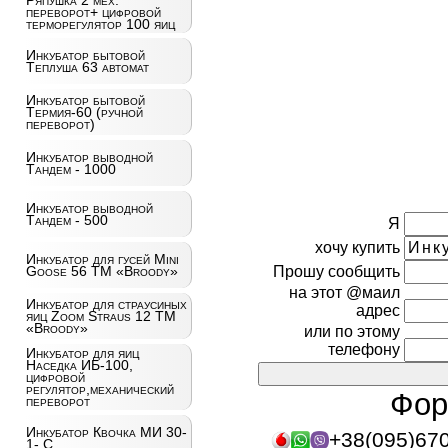
Ряпушка 2 мех.
переворот+ цифровой
терморегулятор 100 яиц
Инкубатор бытовой
Теплуша 63 автомат
Инкубатор бытовой
Термия-60 (ручной
переворот)
Инкубатор выводной
Тандем - 1000
Инкубатор выводной
Тандем - 500
Я
хочу купить
Инкубатор для гусей Mini
Прошу сообщить
Goose 56 ТМ «Broody»
на этот @маил
Инкубатор для страусиных
адрес
яиц Zoom Straus 12 ТМ
«Broody»
или по этому
телефону
Инкубатор для яиц
Наседка ИБ-100,
цифровой
регулятор,механический
Фор
переворот
Инкубатор Квочка МИ 30-
+38(095)67
1- С