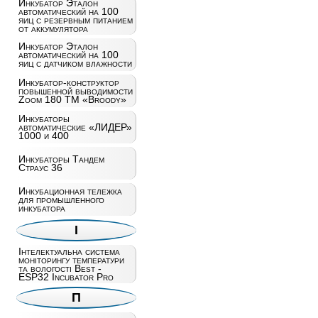
Инкубатор Эталон
автоматический на 100
яиц c резервным питанием
от аккумулятора
Инкубатор Эталон
автоматический на 100
яиц с датчиком влажности
Инкубатор-конструктор
повышенной выводимости
Zoom 180 ТМ «Broody»
Инкубаторы
автоматические «ЛИДЕР»
1000 и 400
Инкубаторы Тандем
Страус 36
Инкубационная тележка
для промышленного
инкубатора
І
Інтелектуальна система
моніторингу температури
та вологості Best -
ESP32 Incubator Pro
П