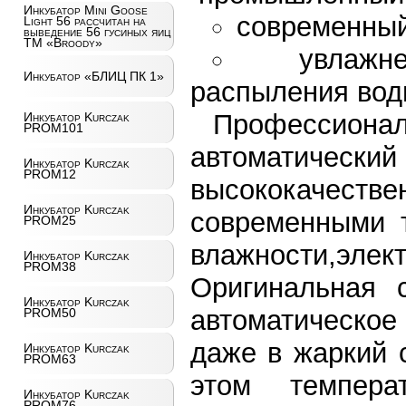
Инкубатор Mini Goose
современный
Light 56 рассчитан на
выведение 56 гусиных яиц
ТМ «Broody»
увлажн
Инкубатор «БЛИЦ ПК 1»
распыления вод
Профессио
Инкубатор Kurczak
PROM101
автоматичес
Инкубатор Kurczak
PROM12
высококачест
Инкубатор Kurczak
современными 
PROM25
влажности,э
Инкубатор Kurczak
PROM38
Оригинальная 
Инкубатор Kurczak
автоматическо
PROM50
даже в жаркий 
Инкубатор Kurczak
PROM63
этом темпера
Инкубатор Kurczak
PROM76