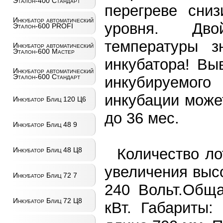
Эталон-400 Стандарт
перегреве сниз
Инкубатор автоматический
уровня. Дво
Эталон-600 PROFI
температуры з
Инкубатор автоматический
Эталон-600 Мастер
инкубатора! Вы
Инкубатор автоматический
Эталон-600 Стандарт
инкубируемого
инкубации може
Инкубатор Блиц 120 Ц6
до 36 мес.
Инкубатор Блиц 48 9
Количество ло
Инкубатор Блиц 48 Ц8
увеличения выс
Инкубатор Блиц 72 7
240 Вольт.Общ
Инкубатор Блиц 72 Ц8
кВт. Габариты: