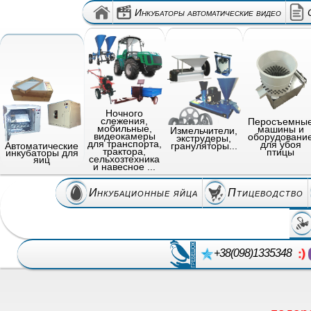
Инкубаторы автоматические видео
Ночного
слежения,
Перосъемны
мобильные,
машины и
Измельчители,
видеокамеры
оборудовани
экструдеры,
для транспорта,
для убоя
грануляторы...
Автоматические
трактора,
птицы
инкубаторы для
сельхозтехника
яиц
и навесное ...
Инкубационные яйца
Птицеводство
+38(098)1335348