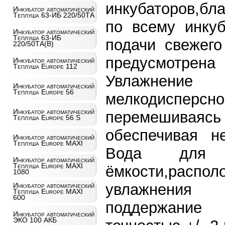
инкубаторов,бл
Инкубатор автоматический
Теплуша 63-ИБ 220/50ТА
по всему инкуб
Инкубатор автоматический
Теплуша 63-ИБ
подачи свежего
220/50ТА(В)
предусмотрена
Инкубатор автоматический
Теплуша Europe 112
Увлажнение
Инкубатор автоматический
Теплуша Europe 56
мелкодисперсн
Инкубатор автоматический
перемешивая
Теплуша Europe 56 S
обеспечивая н
Инкубатор автоматический
Теплуша Europe MAXI
Вода для 
Инкубатор автоматический
Теплуша Europe MAXI
ёмкости,распо
1080
увлажнения 
Инкубатор автоматический
Теплуша Europe MAXI
600
поддержание
Инкубатор автоматический
ЭКО 100 АКБ