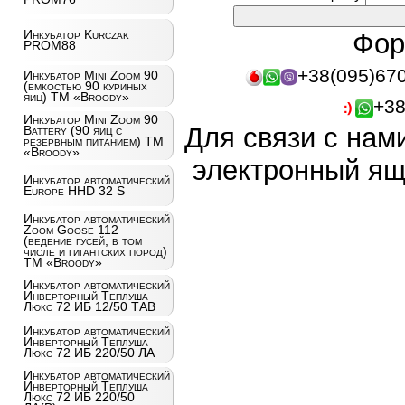
Инкубатор Kurczak
Фор
PROM88
+38(095)67
Инкубатор Mini Zoom 90
(емкостью 90 куриных
яиц) ТМ «Broody»
+38
Инкубатор Mini Zoom 90
Для связи с нам
Battery (90 яиц с
резервным питанием) ТМ
«Broody»
электронный ящ
Инкубатор автоматический
Europe HHD 32 S
Инкубатор автоматический
Zoom Goose 112
(ведение гусей, в том
числе и гигантских пород)
ТМ «Broody»
Инкубатор автоматический
Инверторный Теплуша
Люкс 72 ИБ 12/50 ТАВ
Инкубатор автоматический
Инверторный Теплуша
Люкс 72 ИБ 220/50 ЛА
Инкубатор автоматический
Инверторный Теплуша
Люкс 72 ИБ 220/50