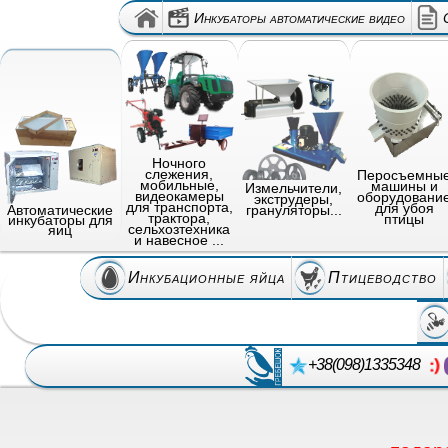
Инкубаторы автоматические видео
Ночного
слежения,
Перосъемны
мобильные,
машины и
Измельчители,
видеокамеры
оборудовани
экструдеры,
для транспорта,
для убоя
грануляторы...
Автоматические
трактора,
птицы
инкубаторы для
сельхозтехника
яиц
и навесное ...
Инкубационные яйца
Птицеводство
+38(098)1335348