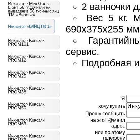
Инкубатор Mini Goose
2 ванночки д
Light 56 рассчитан на
выведение 56 гусиных яиц
ТМ «Broody»
Вес 5 кг. 
Инкубатор «БЛИЦ ПК 1»
690х375х255 мм
Гарантийн
Инкубатор Kurczak
PROM101
сервис.
Инкубатор Kurczak
PROM12
Подробная и
Инкубатор Kurczak
PROM25
Инкубатор Kurczak
PROM38
Я
Инкубатор Kurczak
хочу купить
PROM50
Прошу сообщить
Инкубатор Kurczak
на этот @маил
PROM63
адрес
или по этому
Инкубатор Kurczak
телефону
PROM76