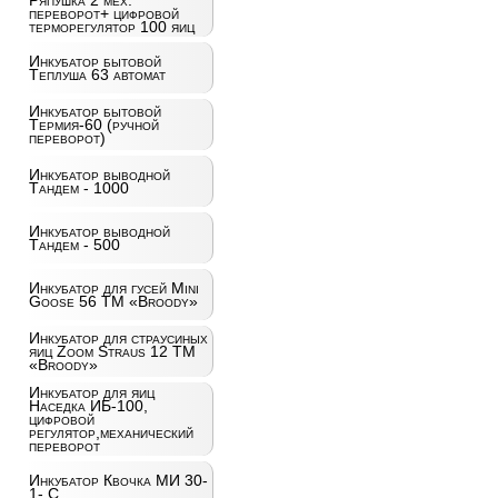
Ряпушка 2 мех.
переворот+ цифровой
терморегулятор 100 яиц
Инкубатор бытовой
Теплуша 63 автомат
Инкубатор бытовой
Термия-60 (ручной
переворот)
Инкубатор выводной
Тандем - 1000
Инкубатор выводной
Тандем - 500
Инкубатор для гусей Mini
Goose 56 ТМ «Broody»
Инкубатор для страусиных
яиц Zoom Straus 12 ТМ
«Broody»
Инкубатор для яиц
Наседка ИБ-100,
цифровой
регулятор,механический
переворот
Инкубатор Квочка МИ 30-
1- С