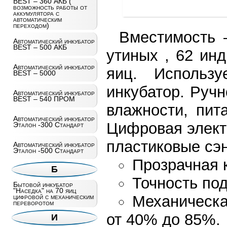
BEST – 360 АКБ (
возможность работы от
аккумулятора с
автоматическим
переходом)
Вместимость 
Автоматический инкубатор
BEST – 500 АКБ
утиных , 62 ин
Автоматический инкубатор
яиц. Использ
BEST – 5000
инкубатор. Ручн
Автоматический инкубатор
BEST – 540 ПРОМ
влажности, пит
Автоматический инкубатор
Цифровая элект
Эталон -300 Стандарт
пластиковые сэ
Автоматический инкубатор
Эталон -500 Стандарт
Прозрачная 
Б
Точность по
Бытовой инкубатор
"Наседка" на 70 яиц
цифровой с механическим
Механическа
переворотом
от 40% до 85%.
И