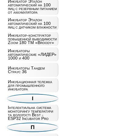
Инкубатор Эталон
автоматический на 100
яиц c резервным питанием
от аккумулятора
Инкубатор Эталон
автоматический на 100
яиц с датчиком влажности
Инкубатор-конструктор
повышенной выводимости
Zoom 180 ТМ «Broody»
Инкубаторы
автоматические «ЛИДЕР»
1000 и 400
Инкубаторы Тандем
Страус 36
Инкубационная тележка
для промышленного
инкубатора
І
Інтелектуальна система
моніторингу температури
та вологості Best -
ESP32 Incubator Pro
П