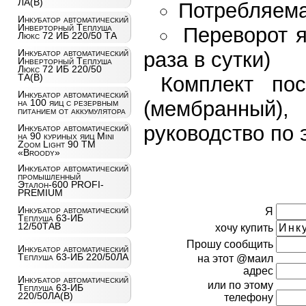
ЛА(В)
Потребляема
Инкубатор автоматический
Инверторный Теплуша
Переворот я
Люкс 72 ИБ 220/50 ТА
Инкубатор автоматический
раза в сутки)
Инверторный Теплуша
Люкс 72 ИБ 220/50
ТА(В)
Комплект пос
Инкубатор автоматический
на 100 яиц c резервным
(мембранный)
питанием от аккумулятора
руководство по 
Инкубатор автоматический
на 90 куриных яиц Mini
Zoom Light 90 ТМ
«Broody»
Инкубатор автоматический
промышленный
Эталон-600 PROFI-
PREMIUM
Инкубатор автоматический
Я
Теплуша 63-ИБ
12/50ТАВ
хочу купить
Прошу сообщить
Инкубатор автоматический
Теплуша 63-ИБ 220/50ЛА
на этот @маил
адрес
Инкубатор автоматический
или по этому
Теплуша 63-ИБ
220/50ЛА(В)
телефону