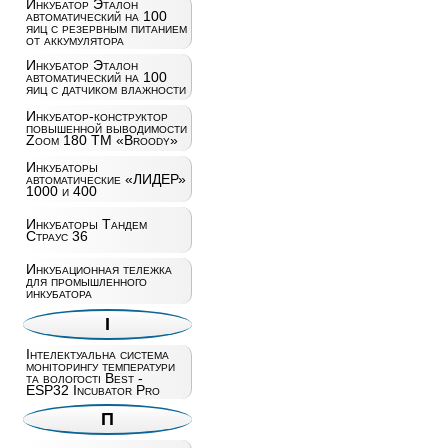
Инкубатор Эталон
автоматический на 100
яиц c резервным питанием
от аккумулятора
Инкубатор Эталон
автоматический на 100
яиц с датчиком влажности
Инкубатор-конструктор
повышенной выводимости
Zoom 180 ТМ «Broody»
Инкубаторы
автоматические «ЛИДЕР»
1000 и 400
Инкубаторы Тандем
Страус 36
Инкубационная тележка
для промышленного
инкубатора
І
Інтелектуальна система
моніторингу температури
та вологості Best -
ESP32 Incubator Pro
П