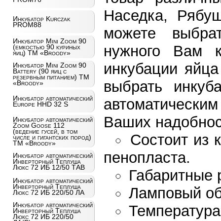
Наседка, Рябу
Инкубатор Kurczak
PROM88
можете выбра
Инкубатор Mini Zoom 90
нужного Вам к
(емкостью 90 куриных
яиц) ТМ «Broody»
инкубации яйца
Инкубатор Mini Zoom 90
Battery (90 яиц с
резервным питанием) ТМ
выбрать инкуб
«Broody»
Инкубатор автоматический
автоматически
Europe HHD 32 S
Ваших надобнос
Инкубатор автоматический
Zoom Goose 112
(ведение гусей, в том
Состоит из 
числе и гигантских пород)
ТМ «Broody»
пенопласта.
Инкубатор автоматический
Инверторный Теплуша
Люкс 72 ИБ 12/50 ТАВ
Габаритные 
Инкубатор автоматический
Инверторный Теплуша
Ламповый об
Люкс 72 ИБ 220/50 ЛА
Инкубатор автоматический
Температура
Инверторный Теплуша
Люкс 72 ИБ 220/50