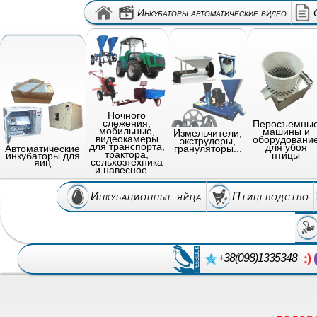
Инкубаторы автоматические видео
Ночного
слежения,
Перосъемны
мобильные,
машины и
Измельчители,
видеокамеры
оборудовани
экструдеры,
для транспорта,
для убоя
грануляторы...
Автоматические
трактора,
птицы
инкубаторы для
сельхозтехника
яиц
и навесное ...
Инкубационные яйца
Птицеводство
+38(098)1335348