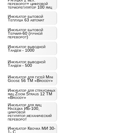
Ряпушка 2 мех.
переворот+ цифровой
терморегулятор 100 яиц
Инкубатор бытовой
Теплуша 63 автомат
Инкубатор бытовой
Термия-60 (ручной
переворот)
Инкубатор выводной
Тандем - 1000
Инкубатор выводной
Тандем - 500
Инкубатор для гусей Mini
Goose 56 ТМ «Broody»
Инкубатор для страусиных
яиц Zoom Straus 12 ТМ
«Broody»
Инкубатор для яиц
Наседка ИБ-100,
цифровой
регулятор,механический
переворот
Инкубатор Квочка МИ 30-
1- С