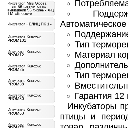
Потребляема
Инкубатор Mini Goose
Light 56 рассчитан на
выведение 56 гусиных яиц
Поддер
ТМ «Broody»
Автоматическое
Инкубатор «БЛИЦ ПК 1»
Поддержание
Инкубатор Kurczak
PROM101
Тип терморе
Инкубатор Kurczak
Материал ко
PROM12
Дополнитель
Инкубатор Kurczak
PROM25
Тип терморе
Инкубатор Kurczak
Вместительн
PROM38
Гарантия 12
Инкубатор Kurczak
PROM50
Инкубаторы п
Инкубатор Kurczak
PROM63
птицы и перио
товар различны
Инкубатор Kurczak
PROM76