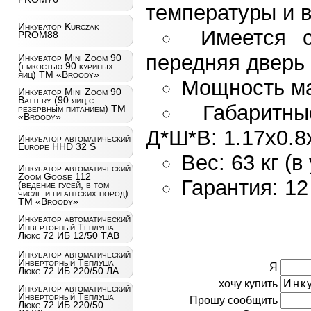
температуры и в
Инкубатор Kurczak
Имеется с
PROM88
передняя дверь 
Инкубатор Mini Zoom 90
(емкостью 90 куриных
яиц) ТМ «Broody»
Мощность ма
Инкубатор Mini Zoom 90
Battery (90 яиц с
Габаритн
резервным питанием) ТМ
«Broody»
Д*Ш*В: 1.17х0.8
Инкубатор автоматический
Europe HHD 32 S
Вес: 63 кг (в
Инкубатор автоматический
Zoom Goose 112
Гарантия: 12
(ведение гусей, в том
числе и гигантских пород)
ТМ «Broody»
Инкубатор автоматический
Инверторный Теплуша
Люкс 72 ИБ 12/50 ТАВ
Инкубатор автоматический
Инверторный Теплуша
Я
Люкс 72 ИБ 220/50 ЛА
хочу купить
Инкубатор автоматический
Инверторный Теплуша
Прошу сообщить
Люкс 72 ИБ 220/50