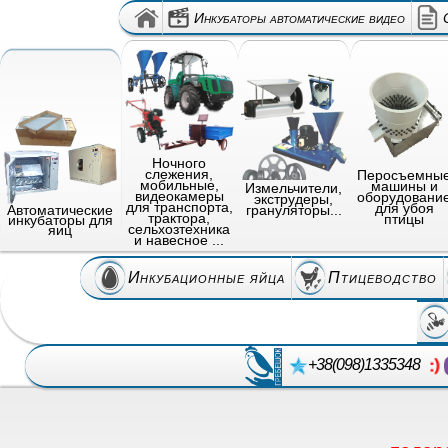
Инкубаторы автоматические видео
Ночного
слежения,
Перосъемны
мобильные,
машины и
Измельчители,
видеокамеры
оборудовани
экструдеры,
для транспорта,
для убоя
грануляторы...
Автоматические
трактора,
птицы
инкубаторы для
сельхозтехника
яиц
и навесное ...
Инкубационные яйца
Птицеводство
+38(098)1335348