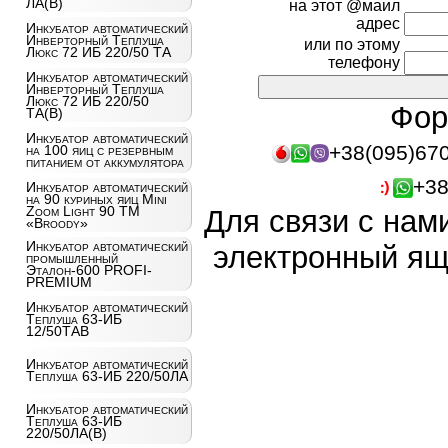
ЛА(В)
на этот @маил
адрес
Инкубатор автоматический
Инверторный Теплуша
или по этому
Люкс 72 ИБ 220/50 ТА
телефону
Инкубатор автоматический
Инверторный Теплуша
Люкс 72 ИБ 220/50
Фор
ТА(В)
Инкубатор автоматический
+38(095)67
на 100 яиц c резервным
питанием от аккумулятора
+38
Инкубатор автоматический
на 90 куриных яиц Mini
Zoom Light 90 ТМ
Для связи с нам
«Broody»
Инкубатор автоматический
электронный ящ
промышленный
Эталон-600 PROFI-
PREMIUM
Инкубатор автоматический
Теплуша 63-ИБ
12/50ТАВ
Инкубатор автоматический
Теплуша 63-ИБ 220/50ЛА
Инкубатор автоматический
Теплуша 63-ИБ
220/50ЛА(В)