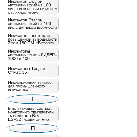
Инкубатор Эталон
автоматический на 100
яиц c резервным питанием
от аккумулятора
Инкубатор Эталон
автоматический на 100
яиц с датчиком влажности
Инкубатор-конструктор
повышенной выводимости
Zoom 180 ТМ «Broody»
Инкубаторы
автоматические «ЛИДЕР»
1000 и 400
Инкубаторы Тандем
Страус 36
Инкубационная тележка
для промышленного
инкубатора
І
Інтелектуальна система
моніторингу температури
та вологості Best -
ESP32 Incubator Pro
П