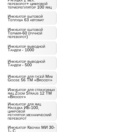
Ряпушка 2 мех.
переворот+ цифровой
терморегулятор 100 яиц
Инкубатор бытовой
Теплуша 63 автомат
Инкубатор бытовой
Термия-60 (ручной
переворот)
Инкубатор выводной
Тандем - 1000
Инкубатор выводной
Тандем - 500
Инкубатор для гусей Mini
Goose 56 ТМ «Broody»
Инкубатор для страусиных
яиц Zoom Straus 12 ТМ
«Broody»
Инкубатор для яиц
Наседка ИБ-100,
цифровой
регулятор,механический
переворот
Инкубатор Квочка МИ 30-
1- С