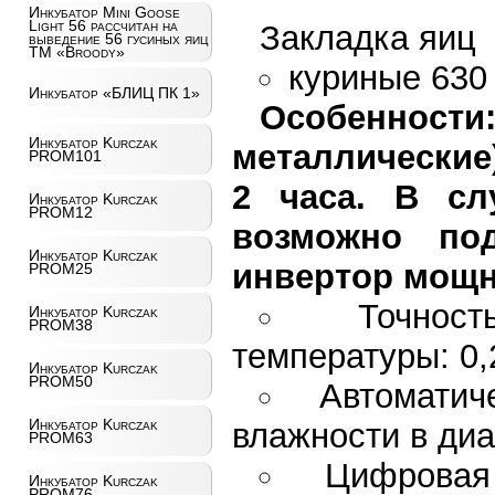
Инкубатор Mini Goose
Light 56 рассчитан на
Закладка яиц
выведение 56 гусиных яиц
ТМ «Broody»
куриные 630
Инкубатор «БЛИЦ ПК 1»
Особенности
Инкубатор Kurczak
металлические
PROM101
2 часа. В сл
Инкубатор Kurczak
PROM12
возможно под
Инкубатор Kurczak
инвертор мощн
PROM25
Точнос
Инкубатор Kurczak
PROM38
температуры: 0,
Инкубатор Kurczak
PROM50
Автоматич
Инкубатор Kurczak
влажности в ди
PROM63
Цифровая
Инкубатор Kurczak
PROM76