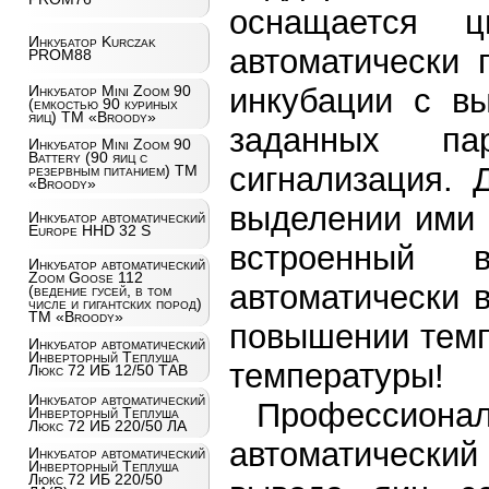
оснащается ц
Инкубатор Kurczak
автоматически 
PROM88
Инкубатор Mini Zoom 90
инкубации с вы
(емкостью 90 куриных
яиц) ТМ «Broody»
заданных па
Инкубатор Mini Zoom 90
Battery (90 яиц с
сигнализация. 
резервным питанием) ТМ
«Broody»
выделении ими 
Инкубатор автоматический
Europe HHD 32 S
встроенный в
Инкубатор автоматический
Zoom Goose 112
автоматически 
(ведение гусей, в том
числе и гигантских пород)
ТМ «Broody»
повышении темп
Инкубатор автоматический
Инверторный Теплуша
температуры!
Люкс 72 ИБ 12/50 ТАВ
Инкубатор автоматический
Профессио
Инверторный Теплуша
Люкс 72 ИБ 220/50 ЛА
автоматически
Инкубатор автоматический
Инверторный Теплуша
Люкс 72 ИБ 220/50