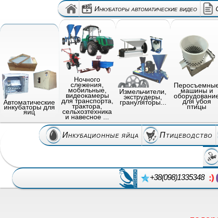
Инкубаторы автоматические видео
Ночного
слежения,
Перосъемны
мобильные,
машины и
Измельчители,
видеокамеры
оборудовани
экструдеры,
для транспорта,
для убоя
грануляторы...
Автоматические
трактора,
птицы
инкубаторы для
сельхозтехника
яиц
и навесное ...
Инкубационные яйца
Птицеводство
+38(098)1335348