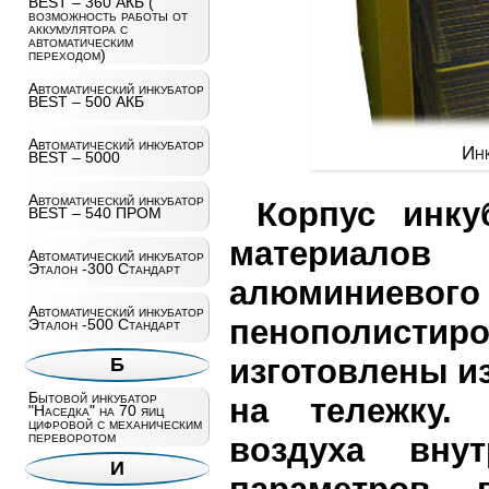
BEST – 360 АКБ (
возможность работы от
аккумулятора с
автоматическим
переходом)
Автоматический инкубатор
BEST – 500 АКБ
Автоматический инкубатор
Ин
BEST – 5000
Автоматический инкубатор
Корпус инку
BEST – 540 ПРОМ
материалов
Автоматический инкубатор
Эталон -300 Стандарт
алюминиево
Автоматический инкубатор
пенополист
Эталон -500 Стандарт
изготовлены из
Б
Бытовой инкубатор
на тележку.
"Наседка" на 70 яиц
цифровой с механическим
переворотом
воздуха вну
И