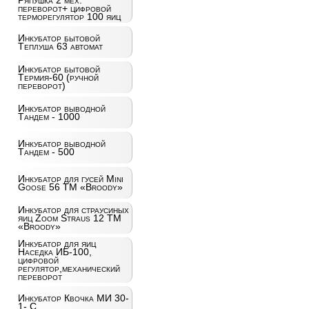
Ряпушка 2 мех.
переворот+ цифровой
терморегулятор 100 яиц
Инкубатор бытовой
Теплуша 63 автомат
Инкубатор бытовой
Термия-60 (ручной
переворот)
Инкубатор выводной
Тандем - 1000
Инкубатор выводной
Тандем - 500
Инкубатор для гусей Mini
Goose 56 ТМ «Broody»
Инкубатор для страусиных
яиц Zoom Straus 12 ТМ
«Broody»
Инкубатор для яиц
Наседка ИБ-100,
цифровой
регулятор,механический
переворот
Инкубатор Квочка МИ 30-
1- С