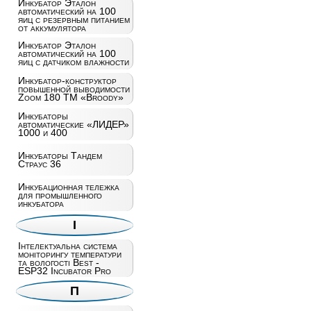
Инкубатор Эталон
автоматический на 100
яиц c резервным питанием
от аккумулятора
Инкубатор Эталон
автоматический на 100
яиц с датчиком влажности
Инкубатор-конструктор
повышенной выводимости
Zoom 180 ТМ «Broody»
Инкубаторы
автоматические «ЛИДЕР»
1000 и 400
Инкубаторы Тандем
Страус 36
Инкубационная тележка
для промышленного
инкубатора
І
Інтелектуальна система
моніторингу температури
та вологості Best -
ESP32 Incubator Pro
П