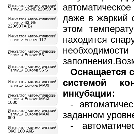
автоматическо
Инкубатор автоматический
Теплуша 63-ИБ 220/50ТА
даже в жаркий 
Инкубатор автоматический
Теплуша 63-ИБ
220/50ТА(В)
этом температу
Инкубатор автоматический
находится снар
Теплуша Europe 112
необходимос
Инкубатор автоматический
Теплуша Europe 56
заполнения.Воз
Инкубатор автоматический
Оснащается 
Теплуша Europe 56 S
системой ко
Инкубатор автоматический
Теплуша Europe MAXI
инкубации:
Инкубатор автоматический
Теплуша Europe MAXI
- автоматиче
1080
Инкубатор автоматический
заданном уровне 
Теплуша Europe MAXI
600
- автоматич
Инкубатор автоматический
ЭКО 100 АКБ