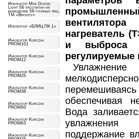
параметров 
Инкубатор Mini Goose
Light 56 рассчитан на
промышлен
выведение 56 гусиных яиц
ТМ «Broody»
вентилятора
Инкубатор «БЛИЦ ПК 1»
нагреватель (Т
Инкубатор Kurczak
и выброса о
PROM101
регулируемые 
Инкубатор Kurczak
PROM12
Увлажнение
Инкубатор Kurczak
PROM25
мелкодисперсн
перемешивая
Инкубатор Kurczak
PROM38
обеспечивая н
Инкубатор Kurczak
PROM50
Вода заливаетс
Инкубатор Kurczak
увлажнения 
PROM63
поддержание вл
Инкубатор Kurczak
PROM76