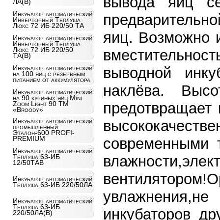
вывода яиц се
ЛА(В)
Инкубатор автоматический
предварительно
Инверторный Теплуша
Люкс 72 ИБ 220/50 ТА
яиц. Возможно 
Инкубатор автоматический
Инверторный Теплуша
Люкс 72 ИБ 220/50
вместительнос
ТА(В)
Инкубатор автоматический
выводной инку
на 100 яиц c резервным
питанием от аккумулятора
наклёва. Выс
Инкубатор автоматический
на 90 куриных яиц Mini
Zoom Light 90 ТМ
предотвращает 
«Broody»
Инкубатор автоматический
высококачест
промышленный
Эталон-600 PROFI-
PREMIUM
современными 
Инкубатор автоматический
Теплуша 63-ИБ
влажности,эле
12/50ТАВ
вентилятор
Инкубатор автоматический
Теплуша 63-ИБ 220/50ЛА
увлажнения,
Инкубатор автоматический
Теплуша 63-ИБ
инкубаторов др
220/50ЛА(В)