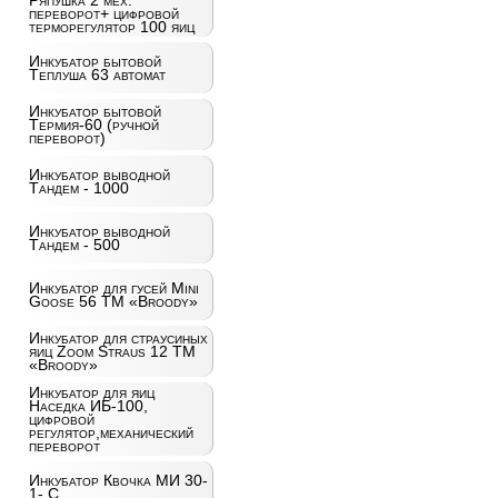
Ряпушка 2 мех.
переворот+ цифровой
терморегулятор 100 яиц
Инкубатор бытовой
Теплуша 63 автомат
Инкубатор бытовой
Термия-60 (ручной
переворот)
Инкубатор выводной
Тандем - 1000
Инкубатор выводной
Тандем - 500
Инкубатор для гусей Mini
Goose 56 ТМ «Broody»
Инкубатор для страусиных
яиц Zoom Straus 12 ТМ
«Broody»
Инкубатор для яиц
Наседка ИБ-100,
цифровой
регулятор,механический
переворот
Инкубатор Квочка МИ 30-
1- С