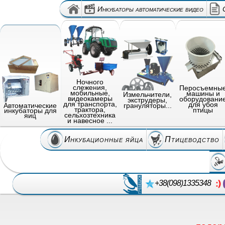
Инкубаторы автоматические видео
Ночного
слежения,
Перосъемны
мобильные,
машины и
Измельчители,
видеокамеры
оборудовани
экструдеры,
для транспорта,
для убоя
грануляторы...
Автоматические
трактора,
птицы
инкубаторы для
сельхозтехника
яиц
и навесное ...
Инкубационные яйца
Птицеводство
+38(098)1335348