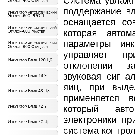
Система увлажн
Эталон-400 Стандарт
поддержание вл
Инкубатор автоматический
Эталон-600 PROFI
оснащается со
Инкубатор автоматический
которая автом
Эталон-600 Мастер
параметры ин
Инкубатор автоматический
Эталон-600 Стандарт
управляет п
Инкубатор Блиц 120 Ц6
отклонении з
звуковая сигна
Инкубатор Блиц 48 9
яиц, при выде
Инкубатор Блиц 48 Ц8
применяется в
который авто
Инкубатор Блиц 72 7
электроники пр
Инкубатор Блиц 72 Ц8
система контро