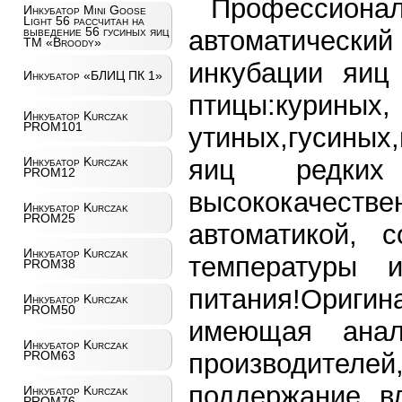
Профессио
Инкубатор Mini Goose
Light 56 рассчитан на
выведение 56 гусиных яиц
автоматически
ТМ «Broody»
инкубации яиц 
Инкубатор «БЛИЦ ПК 1»
птицы:куриных,
Инкубатор Kurczak
PROM101
утиных,гусиных
яиц редких
Инкубатор Kurczak
PROM12
высококачест
Инкубатор Kurczak
PROM25
автоматикой, 
Инкубатор Kurczak
температуры и
PROM38
питания!Ориги
Инкубатор Kurczak
PROM50
имеющая анал
Инкубатор Kurczak
производителе
PROM63
поддержание в
Инкубатор Kurczak
PROM76