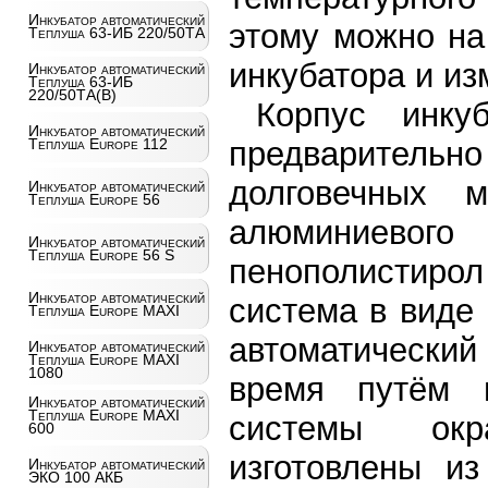
Инкубатор автоматический
этому можно на
Теплуша 63-ИБ 220/50ТА
инкубатора и из
Инкубатор автоматический
Теплуша 63-ИБ
220/50ТА(В)
Корпус инкуб
Инкубатор автоматический
предварительн
Теплуша Europe 112
долговечных м
Инкубатор автоматический
Теплуша Europe 56
алюминиево
Инкубатор автоматический
Теплуша Europe 56 S
пенополистиро
Инкубатор автоматический
система в виде
Теплуша Europe MAXI
автоматически
Инкубатор автоматический
Теплуша Europe MAXI
1080
время путём 
Инкубатор автоматический
Теплуша Europe MAXI
системы окр
600
изготовлены из
Инкубатор автоматический
ЭКО 100 АКБ