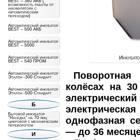
BEST – 360 АКБ (
возможность работы от
аккумулятора с
автоматическим
переходом)
Автоматический инкубатор
BEST – 500 АКБ
Автоматический инкубатор
BEST – 5000
Инкубат
Автоматический инкубатор
BEST – 540 ПРОМ
Поворотная
Автоматический инкубатор
Эталон -300 Стандарт
колёсах на 30
Автоматический инкубатор
Эталон -500 Стандарт
электрически
Б
электрическа
Бытовой инкубатор
однофазная се
"Наседка" на 70 яиц
цифровой с механическим
переворотом
― до 36 месяце
И