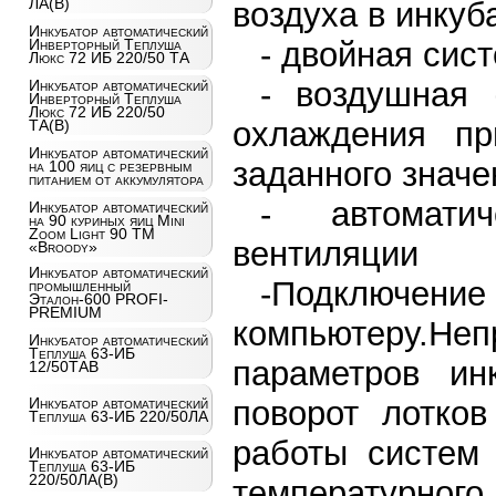
ЛА(В)
воздуха в инку
Инкубатор автоматический
- двойная сис
Инверторный Теплуша
Люкс 72 ИБ 220/50 ТА
- воздушная 
Инкубатор автоматический
Инверторный Теплуша
Люкс 72 ИБ 220/50
охлаждения п
ТА(В)
Инкубатор автоматический
заданного значе
на 100 яиц c резервным
питанием от аккумулятора
- автомати
Инкубатор автоматический
на 90 куриных яиц Mini
Zoom Light 90 ТМ
вентиляции
«Broody»
Инкубатор автоматический
-Подключ
промышленный
Эталон-600 PROFI-
PREMIUM
компьютеру.Неп
Инкубатор автоматический
Теплуша 63-ИБ
параметров инк
12/50ТАВ
поворот лотков
Инкубатор автоматический
Теплуша 63-ИБ 220/50ЛА
работы систем 
Инкубатор автоматический
Теплуша 63-ИБ
220/50ЛА(В)
температурног