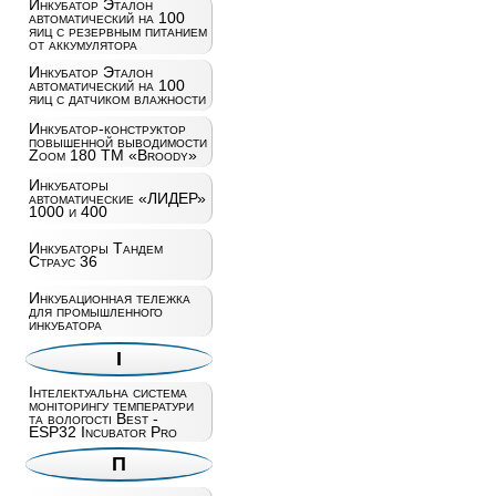
Инкубатор Эталон
автоматический на 100
яиц c резервным питанием
от аккумулятора
Инкубатор Эталон
автоматический на 100
яиц с датчиком влажности
Инкубатор-конструктор
повышенной выводимости
Zoom 180 ТМ «Broody»
Инкубаторы
автоматические «ЛИДЕР»
1000 и 400
Инкубаторы Тандем
Страус 36
Инкубационная тележка
для промышленного
инкубатора
І
Інтелектуальна система
моніторингу температури
та вологості Best -
ESP32 Incubator Pro
П