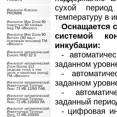
сухой перио
Инкубатор Kurczak
PROM88
температуру в и
Инкубатор Mini Zoom 90
Оснащается 
(емкостью 90 куриных
яиц) ТМ «Broody»
системой ко
Инкубатор Mini Zoom 90
Battery (90 яиц с
резервным питанием) ТМ
инкубации:
«Broody»
Инкубатор автоматический
- автоматиче
Europe HHD 32 S
заданном уровне 
Инкубатор автоматический
Zoom Goose 112
(ведение гусей, в том
- автоматич
числе и гигантских пород)
ТМ «Broody»
заданном уровне
Инкубатор автоматический
Инверторный Теплуша
Люкс 72 ИБ 12/50 ТАВ
- автоматич
Инкубатор автоматический
Инверторный Теплуша
заданный перио
Люкс 72 ИБ 220/50 ЛА
Инкубатор автоматический
- цифровая и
Инверторный Теплуша
Люкс 72 ИБ 220/50