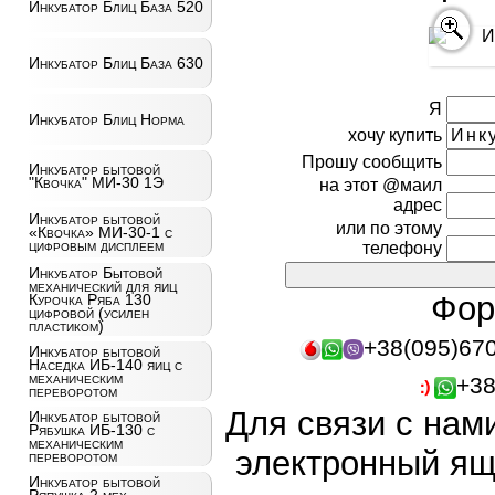
Инкубатор Блиц База 520
Инкубатор Блиц База 630
Я
Инкубатор Блиц Норма
хочу купить
Прошу сообщить
Инкубатор бытовой
"Квочка" МИ-30 1Э
на этот @маил
адрес
Инкубатор бытовой
или по этому
«Квочка» МИ-30-1 с
цифровым дисплеем
телефону
Инкубатор Бытовой
механический для яиц
Фор
Курочка Ряба 130
цифровой (усилен
пластиком)
+38(095)67
Инкубатор бытовой
Наседка ИБ-140 яиц с
механическим
+38
переворотом
Для связи с нам
Инкубатор бытовой
Рябушка ИБ-130 с
механическим
электронный ящ
переворотом
Инкубатор бытовой