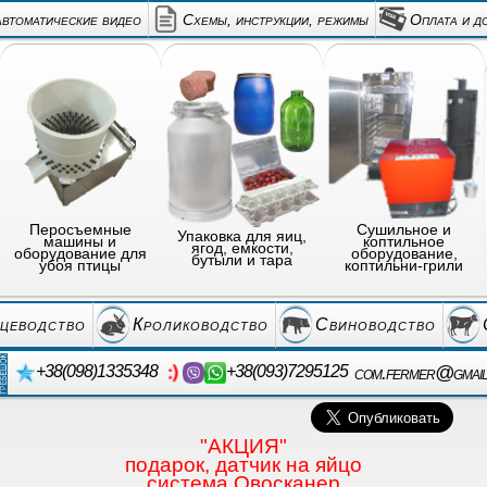
автоматические видео
Схемы, инструкции, режимы
Оплата и д
Перосъемные
Сушильное и
Упаковка для яиц,
машины и
коптильное
ягод, емкости,
оборудование для
оборудование,
бутыли и тара
убоя птицы
коптильни-грили
цеводство
Кролиководство
Свиноводство
com.fermer@gmai
+38(098)1335348
+38(093)7295125
"АКЦИЯ"
подарок, датчик на яйцо
система Овосканер