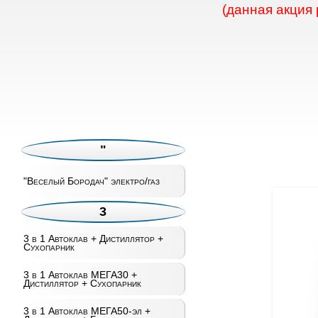
(данная акция
"
"Веселый Бородач" электро/газ
3
3 в 1 Автоклав + Дистиллятор +
Сухопарник
3 в 1 Автоклав МЕГА30 +
Дистиллятор + Сухопарник
3 в 1 Автоклав МЕГА50-эл +