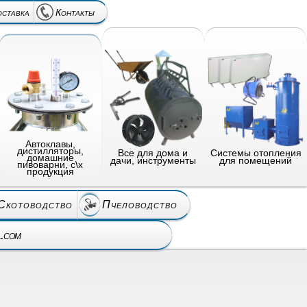
оставка
Контакты
Автоклавы,
дистилляторы,
Все для дома и
Системы отопления
домашние
дачи, инструменты
для помещений
пивоварни, с\х
продукция
Скотоводство
Пчеловодство
l.com