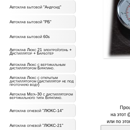
Автоклав бытовой "Андроид"
Автоклав бытовой "РБ"
Автоклав бытовой 60б
Автоклав Люкс 21 электро/огонь +
Дистиллятор + Барботер
Автоклав Люкс с вертикальным
дистиллятором Буратино.
Автоклав Люкс с открытым
дистиллятором (дистиллятор не под
проточную воду)
Автоклав Мега-30 с дистиллятором
вертикального типа Буратино.
Про
Автоклав огневой "ЛЮКС-14"
на этот 
или по эт
Автоклав огневой "ЛЮКС-21"