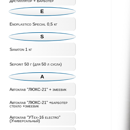
Дистиллятор + Барботер
E
Enoplastico Special 0,5 кг
S
Sanaton 1 кг
Seporit 50 г (для 50 л сусла)
А
Автоклав "ЛЮКС-21" + змеевик
Автоклав "ЛЮКС-21" +барботер
стекло +змеевик
Автоклав "УТех-16 electro"
(Универсальный)