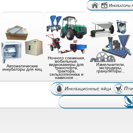
Инкубаторы 
Ночного слежения,
мобильные,
видеокамеры для
Измельчители,
Автоматические
транспорта,
экструдеры,
инкубаторы для яиц
трактора,
грануляторы...
сельхозтехника и
навесное ...
Инкубационные яйца
Пти