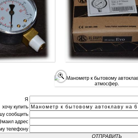
Я
хочу купить
шу сообщить
@маил адрес
ому телефону