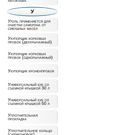
автоклава.
У
Уголь применяется для
очистки самогона от
сивушных масел
Укупорщик корковых
пробок (двухрычажный)
Укупорщик корковых
пробок (однорычажный)
Укупорщик кроненпробок
Универсальный куб со
съемной крышкой 30 л
Универсальный куб со
съемной крышкой 50 л
Уплотнительная
прокладка
Уплотнительное кольцо
(силиконовое)