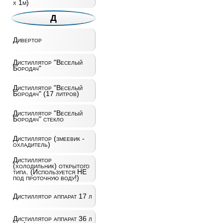
х 1м)
Д
Дивертор
Дистиллятор "Веселый
Бородач"
Дистиллятор "Веселый
Бородач" (17 литров)
Дистиллятор "Веселый
Бородач" стекло
Дистиллятор (змеевик -
охладитель)
Дистиллятор
(холодильник) открытого
типа. (Используется НЕ
под проточную воду!)
Дистиллятор аппарат 17 л
Дистиллятор аппарат 36 л