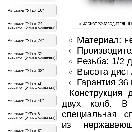
Автоклав "УТех-16"
Высокопроизводительны
Автоклав "УТех-24
electro" (Универсальный)
Материал: н
Автоклав "УТех-24"
Производител
Автоклав "УТех-32
electro" (Универсальный)
Резьба: 1/2
Высота дист
Автоклав "УТех-32"
Гарантия 36
Автоклав "УТех-40
electro" (Универсальный)
Конструкция 
Автоклав "УТех-40"
двух колб. В 
специальная сп
Автоклав "УТех-8
electro" (Универсальный)
из нержавеющ
Автоклав "УТех-8"