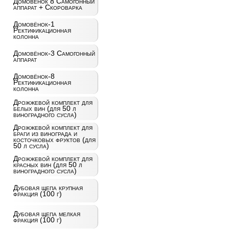
Домовёнок 8 Самогонный
аппарат + Скороварка
Домовёнок-1
Ректификационная
колонна
Домовёнок-3 Самогонный
аппарат
Домовёнок-8
Ректификационная
колонна
Дрожжевой комплект для
белых вин (для 50 л
виноградного сусла)
Дрожжевой комплект для
браги из винограда и
косточковых фруктов (для
50 л сусла)
Дрожжевой комплект для
красных вин (для 50 л
виноградного сусла)
Дубовая щепа крупная
фракция (100 г)
Дубовая щепа мелкая
фракция (100 г)