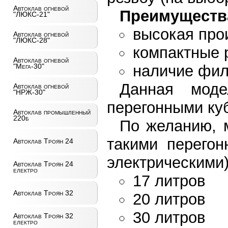
Автоклав огневой
Преимуществ
"ЛЮКС-21"
высокая про
Автоклав огневой
"ЛЮКС-28"
компактные 
Автоклав огневой
"Мега-30"
наличие фил
Данная моде
Автоклав огневой
"НРЖ-30"
перегонными ку
Автоклав промышленный
220б
По желанию, 
такими перегон
Автоклав Троян 24
электрическими)
Автоклав Троян 24
електро
17 литров
Автоклав Троян 32
20 литров
30 литров
Автоклав Троян 32
електро