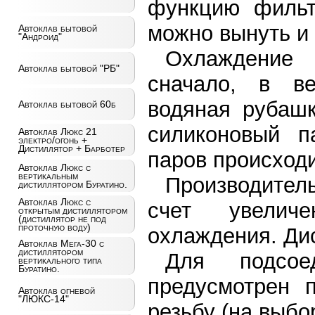
функцию фильт
можно вынуть и 
Автоклав бытовой
"Андроид"
Охлаждение 
Автоклав бытовой "РБ"
сначало, в ве
водяная рубашк
Автоклав бытовой 60б
силиконовый п
Автоклав Люкс 21
электро/огонь +
Дистиллятор + Барботер
паров происходи
Автоклав Люкс с
вертикальным
Производитель
дистиллятором Буратино.
Автоклав Люкс с
счет увелич
открытым дистиллятором
(дистиллятор не под
проточную воду)
охлаждения. Ди
Автоклав Мега-30 с
дистиллятором
Для подсое
вертикального типа
Буратино.
предусмотрен 
Автоклав огневой
"ЛЮКС-14"
резьбу (на выбор