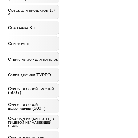
Совок для продуктов 1,7
л
Соковарка 8 л
Спиртометр
Стерилизатор для бутылок
Супер дрожжи ТУРБО
Сургуч весовой красный
(500 г)
Сургуч весовой
шоколадный (500 г)
Сухопарник (барботер) с
пищевой нержавеющей
стали.
Сухопарник-стекло