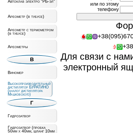
Автоклав электро "РБ-эл"
или по этому
телефону
Ареометр (в тубусе)
Фор
Ареометр c термометром
(в тубусе)
+38(095)67
+38
Ареометры
Для связи с нам
В
электронный ящ
Виномер
Высокопроизводительный
дистиллятор БУРАТИНО
(аналог дистиллятора
Машковского)
Г
Гидрозатвор
Гидрозатвор (пробка
50мм х 40мм, шланг 10мм