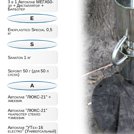
3 в 1 Автоклав МЕГА50-
эл + Дистиллятор +
Барботер
E
Enoplastico Special 0,5
кг
S
Sanaton 1 кг
Seporit 50 г (для 50 л
сусла)
А
Автоклав "ЛЮКС-21" +
змеевик
Автоклав "ЛЮКС-21"
+барботер стекло
+змеевик
Автоклав "УТех-16
electro" (Универсальный)