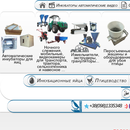
Инкубаторы автоматические видео
Ночного
слежения,
Перосъемны
мобильные,
машины и
Измельчители,
Автоматические
видеокамеры
оборудовани
экструдеры,
инкубаторы для
для транспорта,
для убоя
грануляторы...
яиц
трактора,
птицы
сельхозтехника
и навесное ...
Инкубационные яйца
Птицеводство
+38(098)1335348