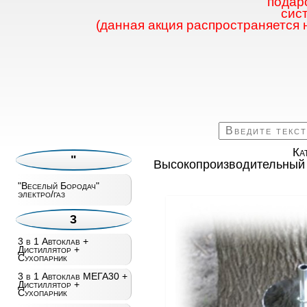
подаро
сис
(данная акция распространяется 
Ка
"
Высокопроизводительный 
"Веселый Бородач"
электро/газ
3
3 в 1 Автоклав +
Дистиллятор +
Сухопарник
3 в 1 Автоклав МЕГА30 +
Дистиллятор +
Сухопарник