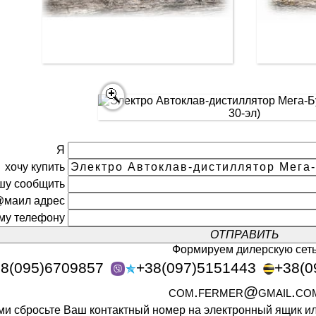
Я
хочу купить
шу сообщить
@маил адрес
ому телефону
Формируем дилерскую сет
8(095)6709857
+38(097)5151443
+38(0
com.fermer@gmail.co
ами сбросьте Ваш контактный номер на электронный ящик 