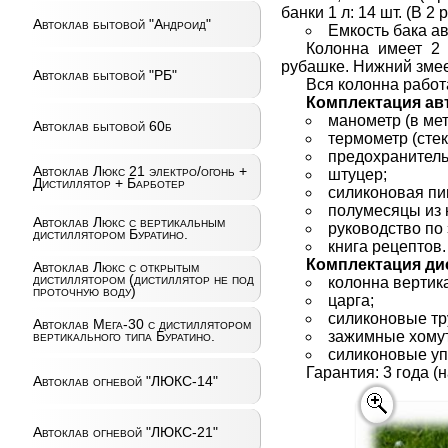
банки 1 л: 14 шт. (В 2 
Автоклав бытовой "Андроид"
Емкость бака ав
Колонна имеет 2
рубашке. Нижний змеев
Автоклав бытовой "РБ"
Вся колонна работ
Комплектация авт
манометр (в ме
Автоклав бытовой 60б
термометр (сте
предохранитель
Автоклав Люкс 21 электро/огонь +
штуцер;
Дистиллятор + Барботер
силиконовая пи
полумесяцы из н
Автоклав Люкс с вертикальным
руководство по
дистиллятором Буратино.
книга рецептов.
Комплектация ди
Автоклав Люкс с открытым
дистиллятором (дистиллятор не под
колонна вертик
проточную воду)
царга;
силиконовые тр
Автоклав Мега-30 с дистиллятором
вертикального типа Буратино.
зажимные хомут
силиконовые уп
Гарантия: 3 года (
Автоклав огневой "ЛЮКС-14"
Автоклав огневой "ЛЮКС-21"