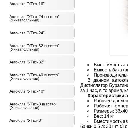
Автоклав "УТех-16"
Автоклав "УТех-24 electro"
(Универсальный)
Автоклав "УТех-24"
Автоклав "УТех-32 electro"
(Универсальный)
Автоклав "УТех-32"
Вместимость авт
Емкость бака (а
Автоклав "УТех-40 electro"
Производительно
(Универсальный)
В данном автокла
Дистиллятор Буратино
за 1 час, в то время,
Автоклав "УТех-40"
Характеристики а
Рабочее давлен
Автоклав "УТех-8 electro"
Рабочая темпер
(Универсальный)
Размеры: 33х40
Вес: 14 кг.
Автоклав "УТех-8"
Вместимость ав
банки 0,5 л: 30 шт. (3 