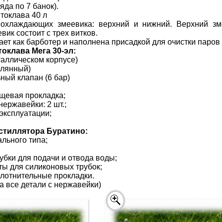
ряда по 7 банок).
токлава 40 л
 охлаждающих змеевика: верхний и нижний. Верхний зм
ик состоит с трех витков.
ает как барботер и наполнена присадкой для очистки паров
оклава Мега 30-эл:
таллическом корпусе)
клянный)
ный клапан (6 бар)
щевая прокладка;
ержавейки: 2 шт.;
 эксплуатации;
стиллятора Буратино:
ального типа;
убки для подачи и отвода воды;
ы для силиконовых трубок;
лотнительные прокладки.
на все детали с нержавейки)