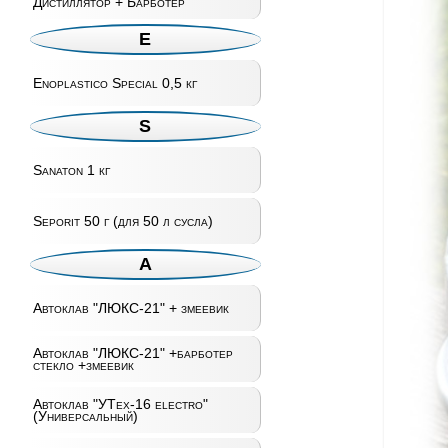
Дистиллятор + Барботер
E
Enoplastico Special 0,5 кг
S
Sanaton 1 кг
Seporit 50 г (для 50 л сусла)
А
Автоклав "ЛЮКС-21" + змеевик
Автоклав "ЛЮКС-21" +барботер
стекло +змеевик
Автоклав "УТех-16 electro"
(Универсальный)