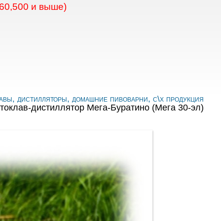
60,500 и выше)
авы, дистилляторы, домашние пивоварни, с\х продукция
токлав-дистиллятор Мега-Буратино (Мега 30-эл)