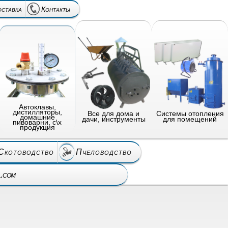
оставка
Контакты
Автоклавы,
дистилляторы,
Все для дома и
Системы отопления
домашние
дачи, инструменты
для помещений
пивоварни, с\х
продукция
Скотоводство
Пчеловодство
l.com