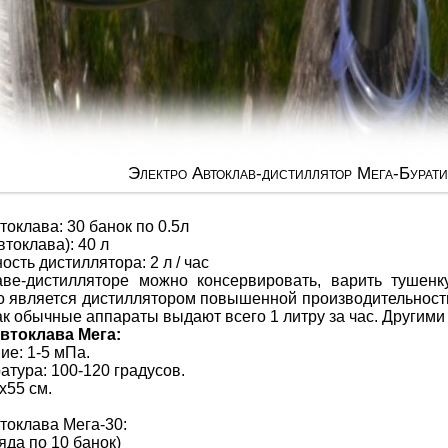
Электро Автоклав-дистиллятор Мега-Бурати
оклава: 30 банок по 0.5л
втоклава): 40 л
сть дистиллятора: 2 л / час
ве-дистилляторе можно консервировать, варить тушенку
 является дистиллятором повышенной производительности,
 как обычные аппараты выдают всего 1 литру за час. Другими
втоклава Мега:
ие: 1-5 мПа.
атура: 100-120 градусов.
х55 см.
токлава Мега-30:
ряда по 10 банок)