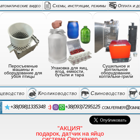
автоматические видео
Схемы, инструкции, режимы
Оплата и д
Перосъемные
Сушильное и
Упаковка для яиц,
машины и
коптильное
ягод, емкости,
оборудование для
оборудование,
бутыли и тара
убоя птицы
коптильни-грили
цеводство
Кролиководство
Свиноводство
com.fermer@gmai
+38(098)1335348
+38(093)7295125
"АКЦИЯ"
подарок, датчик на яйцо
система Овосканер