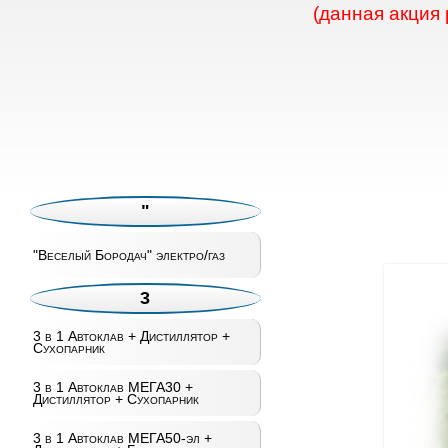
(данная акция
"
"Веселый Бородач" электро/газ
3
3 в 1 Автоклав + Дистиллятор +
Сухопарник
3 в 1 Автоклав МЕГА30 +
Дистиллятор + Сухопарник
3 в 1 Автоклав МЕГА50-эл +