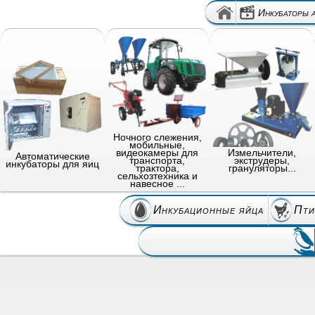
Инкубаторы 
Ночного слежения,
мобильные,
видеокамеры для
Измельчители,
Автоматические
транспорта,
экструдеры,
инкубаторы для яиц
трактора,
грануляторы...
сельхозтехника и
навесное ...
Инкубационные яйца
Пти