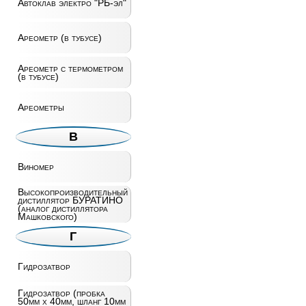
Автоклав электро "РБ-эл"
Ареометр (в тубусе)
Ареометр c термометром
(в тубусе)
Ареометры
В
Виномер
Высокопроизводительный
дистиллятор БУРАТИНО
(аналог дистиллятора
Машковского)
Г
Гидрозатвор
Гидрозатвор (пробка
50мм х 40мм, шланг 10мм