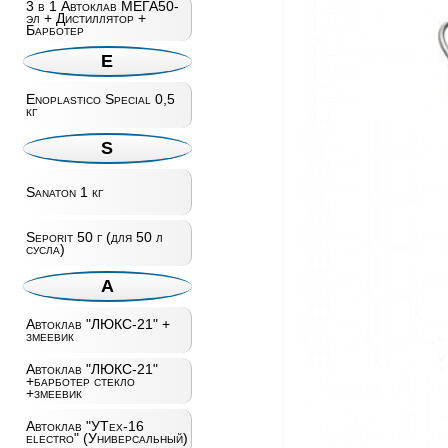
3 в 1 Автоклав МЕГА50-
эл + Дистиллятор +
Барботер
E
Enoplastico Special 0,5
кг
S
Sanaton 1 кг
Seporit 50 г (для 50 л
сусла)
А
Автоклав "ЛЮКС-21" +
змеевик
Автоклав "ЛЮКС-21"
+барботер стекло
+змеевик
Автоклав "УТех-16
electro" (Универсальный)