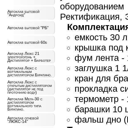
оборудован
Автоклав бытовой
Ректификация, Э
"Андроид"
Комплектация
Автоклав бытовой "РБ"
емкость 30 
Автоклав бытовой 60б
крышка под 
Автоклав Люкс 21
фум лента - 
электро/огонь +
Дистиллятор + Барботер
заглушка 1 1
Автоклав Люкс с
вертикальным
дистиллятором Буратино.
кран для бра
Автоклав Люкс с
открытым дистиллятором
прокладка си
(дистиллятор не под
проточную воду)
термометр - 
Автоклав Мега-30 с
дистиллятором
вертикального типа
барашки 10 
Буратино.
фальш дно 
Автоклав огневой
"ЛЮКС-14"