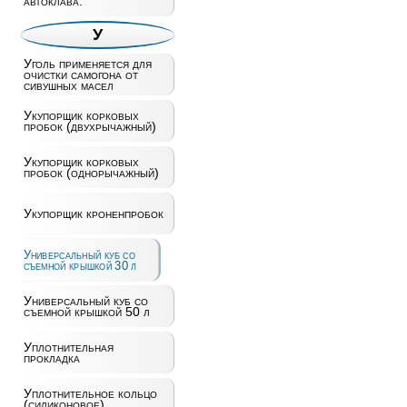
автоклава.
У
Уголь применяется для
очистки самогона от
сивушных масел
Укупорщик корковых
пробок (двухрычажный)
Укупорщик корковых
пробок (однорычажный)
Укупорщик кроненпробок
Универсальный куб со
съемной крышкой 30 л
Универсальный куб со
съемной крышкой 50 л
Уплотнительная
прокладка
Уплотнительное кольцо
(силиконовое)