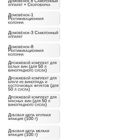
Домовёнок 8 Самогонный
аппарат + Скороварка
Домовёнок-1
Ректификационная
колонна
Домовёнок-3 Самогонный
аппарат
Домовёнок-8
Ректификационная
колонна
Дрожжевой комплект для
белых вин (для 50 л
виноградного сусла)
Дрожжевой комплект для
браги из винограда и
косточковых фруктов (для
50 л сусла)
Дрожжевой комплект для
красных вин (для 50 л
виноградного сусла)
Дубовая щепа крупная
фракция (100 г)
Дубовая щепа мелкая
фракция (100 г)