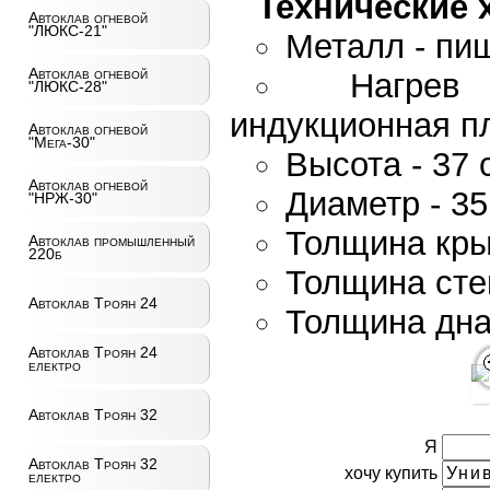
Технические 
Автоклав огневой
"ЛЮКС-21"
Металл - пи
Автоклав огневой
Нагрев
"ЛЮКС-28"
индукционная п
Автоклав огневой
"Мега-30"
Высота - 37 
Автоклав огневой
Диаметр - 35
"НРЖ-30"
Толщина кры
Автоклав промышленный
220б
Толщина стен
Автоклав Троян 24
Толщина дна 
Автоклав Троян 24
електро
Автоклав Троян 32
Я
Автоклав Троян 32
хочу купить
електро