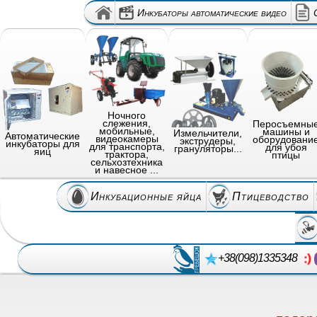
Инкубаторы автоматические видео
Ночного
слежения,
Перосъемны
мобильные,
машины и
Измельчители,
Автоматические
видеокамеры
оборудовани
экструдеры,
инкубаторы для
для транспорта,
для убоя
грануляторы...
яиц
трактора,
птицы
сельхозтехника
и навесное ...
Инкубационные яйца
Птицеводство
+38(098)1335348