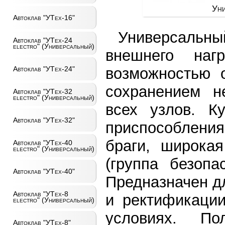
Уни
Автоклав "УТех-16"
Универсальный
Автоклав "УТех-24
electro" (Универсальный)
внешнего на
возможностью 
Автоклав "УТех-24"
сохранением не
Автоклав "УТех-32
electro" (Универсальный)
всех узлов. К
Автоклав "УТех-32"
приспособления
браги, широкая
Автоклав "УТех-40
electro" (Универсальный)
(группа безопа
Автоклав "УТех-40"
Предназначен д
Автоклав "УТех-8
и ректификации
electro" (Универсальный)
условиях. П
Автоклав "УТех-8"