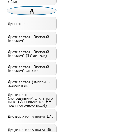
х 1м)
Д
Дивертор
Дистиллятор "Веселый
Бородач"
Дистиллятор "Веселый
Бородач" (17 литров)
Дистиллятор "Веселый
Бородач" стекло
Дистиллятор (змеевик -
охладитель)
Дистиллятор
(холодильник) открытого
типа. (Используется НЕ
под проточную воду!)
Дистиллятор аппарат 17 л
Дистиллятор аппарат 36 л