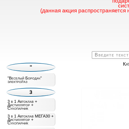
подаро
сис
(данная акция распространяется 
Ка
"
"Веселый Бородач"
электро/газ
3
3 в 1 Автоклав +
Дистиллятор +
Сухопарник
3 в 1 Автоклав МЕГА30 +
Дистиллятор +
Сухопарник