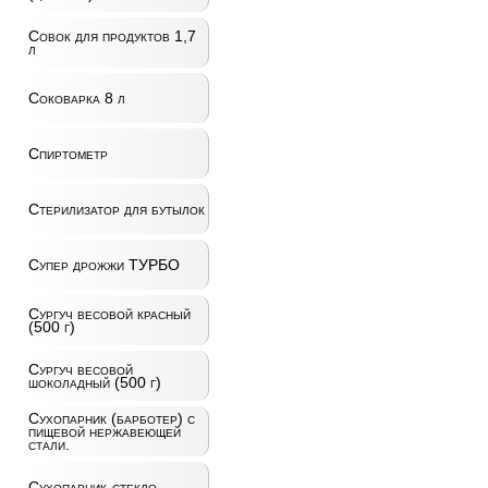
Совок для продуктов 1,7
л
Соковарка 8 л
Спиртометр
Стерилизатор для бутылок
Супер дрожжи ТУРБО
Сургуч весовой красный
(500 г)
Сургуч весовой
шоколадный (500 г)
Сухопарник (барботер) с
пищевой нержавеющей
стали.
Сухопарник-стекло