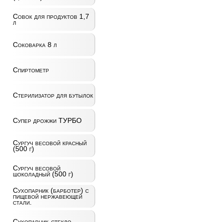
Совок для продуктов 1,7
л
Соковарка 8 л
Спиртометр
Стерилизатор для бутылок
Супер дрожжи ТУРБО
Сургуч весовой красный
(500 г)
Сургуч весовой
шоколадный (500 г)
Сухопарник (барботер) с
пищевой нержавеющей
стали.
Сухопарник-стекло