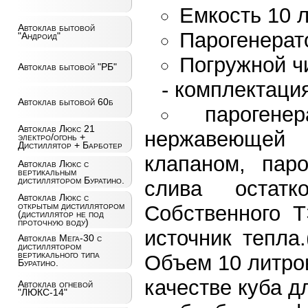
Емкость 10 
Автоклав бытовой
Парогенерат
"Андроид"
Погружной ч
Автоклав бытовой "РБ"
- комплектаци
Автоклав бытовой 60б
парогене
Автоклав Люкс 21
нержавеющей
электро/огонь +
Дистиллятор + Барботер
клапаном, пар
Автоклав Люкс с
вертикальным
дистиллятором Буратино.
слива остатк
Автоклав Люкс с
открытым дистиллятором
Собственного Т
(дистиллятор не под
проточную воду)
источник тепла.
Автоклав Мега-30 с
дистиллятором
вертикального типа
Объем 10 литро
Буратино.
качестве куба д
Автоклав огневой
"ЛЮКС-14"