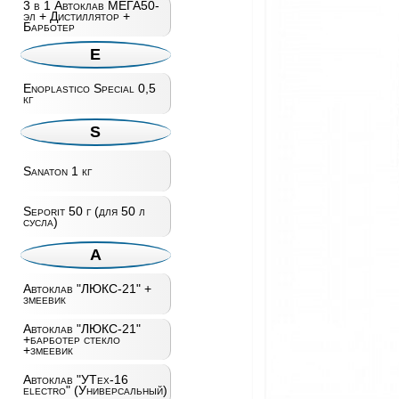
3 в 1 Автоклав МЕГА50-
эл + Дистиллятор +
Барботер
E
Enoplastico Special 0,5
кг
S
Sanaton 1 кг
Seporit 50 г (для 50 л
сусла)
А
Автоклав "ЛЮКС-21" +
змеевик
Автоклав "ЛЮКС-21"
+барботер стекло
+змеевик
Автоклав "УТех-16
electro" (Универсальный)