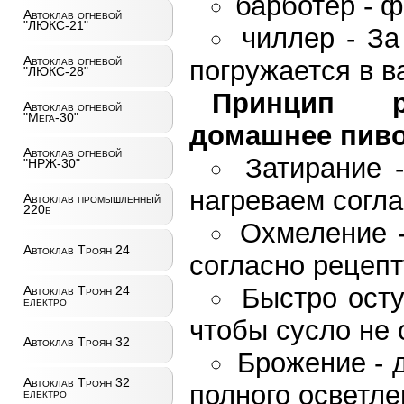
барботер - 
Автоклав огневой
"ЛЮКС-21"
чиллер - За
Автоклав огневой
погружается в в
"ЛЮКС-28"
Принцип р
Автоклав огневой
"Мега-30"
домашнее пиво 
Автоклав огневой
Затирание 
"НРЖ-30"
нагреваем согла
Автоклав промышленный
220б
Охмеление -
Автоклав Троян 24
согласно рецепт
Быстро осту
Автоклав Троян 24
електро
чтобы сусло не 
Автоклав Троян 32
Брожение - 
Автоклав Троян 32
полного осветле
електро