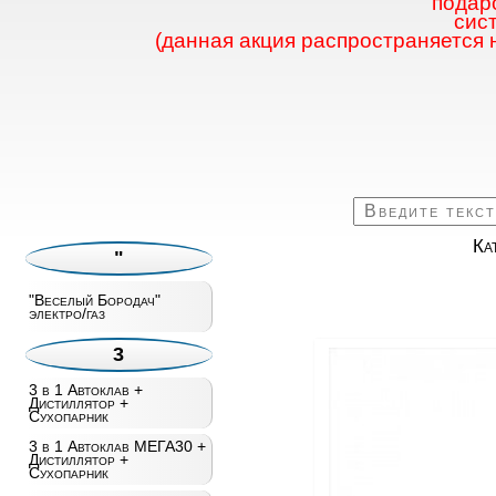
подаро
сис
(данная акция распространяется 
Ка
"
"Веселый Бородач"
электро/газ
3
3 в 1 Автоклав +
Дистиллятор +
Сухопарник
3 в 1 Автоклав МЕГА30 +
Дистиллятор +
Сухопарник