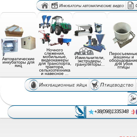
Инкубаторы автоматические видео
Ночного
слежения,
Перосъемны
мобильные,
машины и
Измельчители,
Автоматические
видеокамеры
оборудовани
экструдеры,
инкубаторы для
для транспорта,
для убоя
грануляторы...
яиц
трактора,
птицы
сельхозтехника
и навесное ...
Инкубационные яйца
Птицеводство
+38(098)1335348