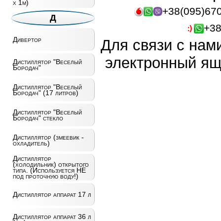
х 1м)
+38(095)67
Д
+38
Дивертор
Для связи с нам
электронный ящ
Дистиллятор "Веселый
Бородач"
Дистиллятор "Веселый
Бородач" (17 литров)
Дистиллятор "Веселый
Бородач" стекло
Дистиллятор (змеевик -
охладитель)
Дистиллятор
(холодильник) открытого
типа. (Используется НЕ
под проточную воду!)
Дистиллятор аппарат 17 л
Дистиллятор аппарат 36 л