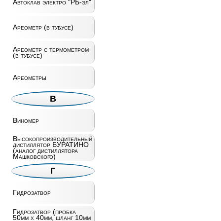
Автоклав электро "РБ-эл"
Ареометр (в тубусе)
Ареометр c термометром
(в тубусе)
Ареометры
В
Виномер
Высокопроизводительный
дистиллятор БУРАТИНО
(аналог дистиллятора
Машковского)
Г
Гидрозатвор
Гидрозатвор (пробка
50мм х 40мм, шланг 10мм