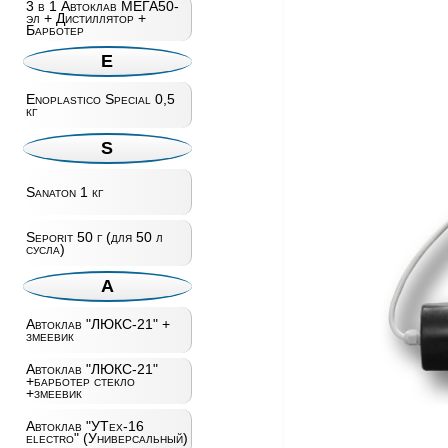
3 в 1 Автоклав МЕГА50-
эл + Дистиллятор +
Барботер
E
Enoplastico Special 0,5
кг
S
Sanaton 1 кг
Seporit 50 г (для 50 л
сусла)
А
Автоклав "ЛЮКС-21" +
змеевик
Автоклав "ЛЮКС-21"
+барботер стекло
+змеевик
Автоклав "УТех-16
electro" (Универсальный)