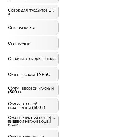
Совок для продуктов 1,7
л
Соковарка 8 л
Спиртометр
Стерилизатор для бутылок
Супер дрожжи ТУРБО
Сургуч весовой красный
(500 г)
Сургуч весовой
шоколадный (500 г)
Сухопарник (барботер) с
пищевой нержавеющей
стали.
Сухопарник-стекло