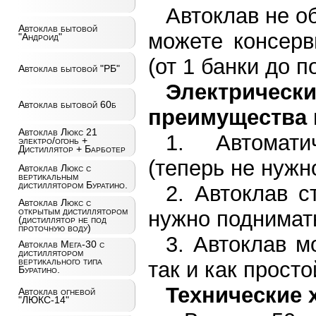
Автоклав не о
Автоклав бытовой
можете консерв
"Андроид"
(от 1 банки до п
Автоклав бытовой "РБ"
Электрическ
Автоклав бытовой 60б
преимущества 
Автоклав Люкс 21
Автомат
электро/огонь +
Дистиллятор + Барботер
(теперь не нужн
Автоклав Люкс с
вертикальным
дистиллятором Буратино.
Автоклав с
Автоклав Люкс с
открытым дистиллятором
нужно поднимать
(дистиллятор не под
проточную воду)
Автоклав м
Автоклав Мега-30 с
дистиллятором
вертикального типа
так и как прост
Буратино.
Технические 
Автоклав огневой
"ЛЮКС-14"