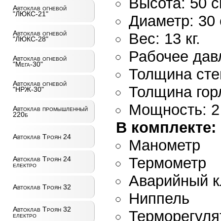
Высота: 50 с
Автоклав огневой
"ЛЮКС-21"
Диаметр: 30 
Автоклав огневой
Вес: 13 кг.
"ЛЮКС-28"
Рабочее давл
Автоклав огневой
"Мега-30"
Толщина стен
Автоклав огневой
Толщина гор
"НРЖ-30"
Мощность: 2 
Автоклав промышленный
220б
В комплекте:
Автоклав Троян 24
Манометр
Термометр
Автоклав Троян 24
електро
Аварийный к
Автоклав Троян 32
Ниппель
Автоклав Троян 32
Терморегуля
електро