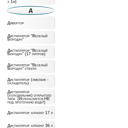
х 1м)
Д
Дивертор
Дистиллятор "Веселый
Бородач"
Дистиллятор "Веселый
Бородач" (17 литров)
Дистиллятор "Веселый
Бородач" стекло
Дистиллятор (змеевик -
охладитель)
Дистиллятор
(холодильник) открытого
типа. (Используется НЕ
под проточную воду!)
Дистиллятор аппарат 17 л
Дистиллятор аппарат 36 л