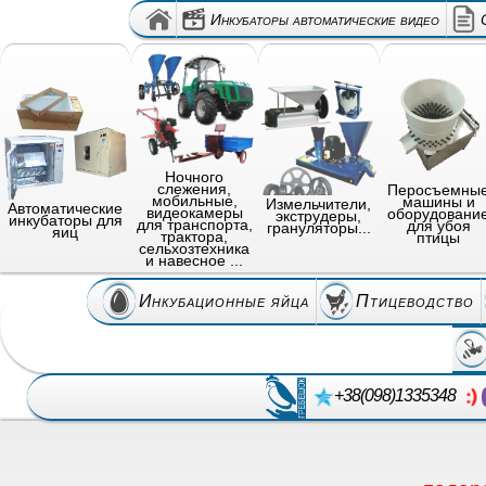
Инкубаторы автоматические видео
Ночного
слежения,
Перосъемны
мобильные,
машины и
Измельчители,
Автоматические
видеокамеры
оборудовани
экструдеры,
инкубаторы для
для транспорта,
для убоя
грануляторы...
яиц
трактора,
птицы
сельхозтехника
и навесное ...
Инкубационные яйца
Птицеводство
+38(098)1335348