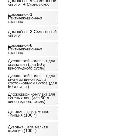
Домовёнок 8 Самогонный
аппарат + Скороварка
Домовёнок-1
Ректификационная
колонна
Домовёнок-3 Самогонный
аппарат
Домовёнок-8
Ректификационная
колонна
Дрожжевой комплект для
белых вин (для 50 л
виноградного сусла)
Дрожжевой комплект для
браги из винограда и
косточковых фруктов (для
50 л сусла)
Дрожжевой комплект для
красных вин (для 50 л
виноградного сусла)
Дубовая щепа крупная
фракция (100 г)
Дубовая щепа мелкая
фракция (100 г)