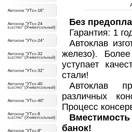
Автоклав "УТех-16"
Без предопла
Автоклав "УТех-24
electro" (Универсальный)
Гарантия: 1 го
Автоклав изго
Автоклав "УТех-24"
железо). Боле
Автоклав "УТех-32
electro" (Универсальный)
уступает каче
Автоклав "УТех-32"
стали!
Автоклав пр
Автоклав "УТех-40
electro" (Универсальный)
различных кон
Автоклав "УТех-40"
Процесс консерв
Автоклав "УТех-8
Вместимость
electro" (Универсальный)
банок!
Автоклав "УТех-8"