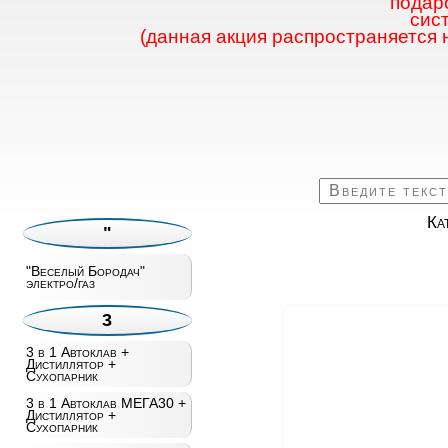
подаро
сис
(данная акция распространяется 
Ка
"
"Веселый Бородач"
электро/газ
3
3 в 1 Автоклав +
Дистиллятор +
Сухопарник
3 в 1 Автоклав МЕГА30 +
Дистиллятор +
Сухопарник