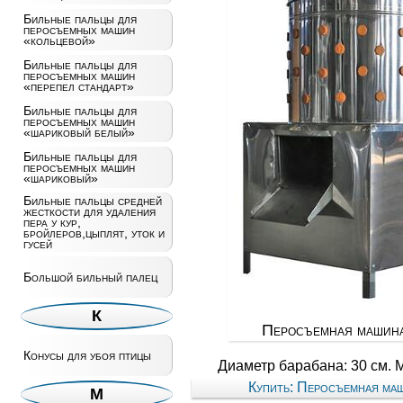
Бильные пальцы для
перосъемных машин
«кольцевой»
Бильные пальцы для
перосъемных машин
«перепел стандарт»
Бильные пальцы для
перосъемных машин
«шариковый белый»
Бильные пальцы для
перосъемных машин
«шариковый»
Бильные пальцы средней
жесткости для удаления
пера у кур,
бройлеров,цыплят, уток и
гусей
Большой бильный палец
К
Перосъемная машин
Конусы для убоя птицы
Диаметр барабана: 30 см. М
Купить: Перосъемная ма
М