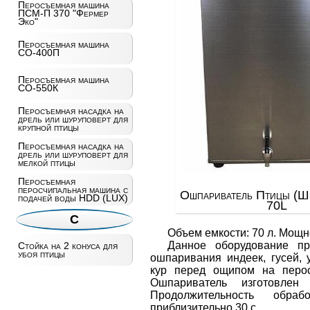
Перосъемная машина
ПСМ-П 370 "Фермер
Эко"
Перосъемная машина
СО-400П
Перосъемная машина
СО-550К
Перосъемная насадка на
дрель или шуруповерт для
крупной птицы
Перосъемная насадка на
дрель или шуруповерт для
мелкой птицы
Перосъемная
перосчипальная машина с
Ошпариватель Птицы (Ш
подачей воды HDD (LUX)
70L
С
Объем емкости: 70 л. Мощно
Данное оборудование пр
Стойка на 2 конуса для
убоя птицы
ошпаривания индеек, гусей, 
кур перед ощипом на перо
Ошпариватель изготовлен
Продолжительность обраб
приблизительно 30 с.