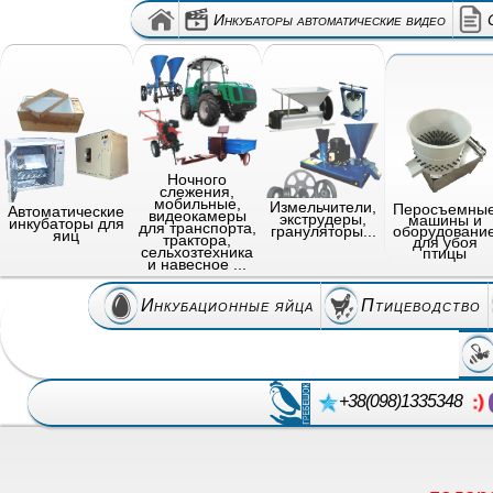
Инкубаторы автоматические видео
Ночного
слежения,
мобильные,
Измельчители,
Перосъемны
Автоматические
видеокамеры
экструдеры,
машины и
инкубаторы для
для транспорта,
грануляторы...
оборудовани
яиц
трактора,
для убоя
сельхозтехника
птицы
и навесное ...
Инкубационные яйца
Птицеводство
+38(098)1335348