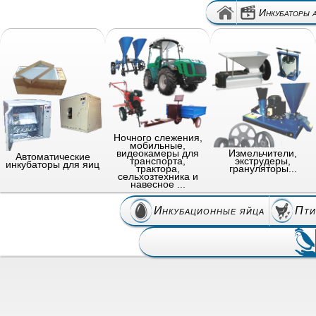
Инкубаторы 
Ночного слежения,
мобильные,
видеокамеры для
Измельчители,
Автоматические
транспорта,
экструдеры,
инкубаторы для яиц
трактора,
грануляторы...
сельхозтехника и
навесное ...
Инкубационные яйца
Пти