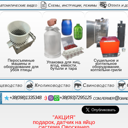
автоматические видео
Схемы, инструкции, режимы
Оплата и д
Перосъемные
Сушильное и
Упаковка для яиц,
машины и
коптильное
ягод, емкости,
оборудование для
оборудование,
бутыли и тара
убоя птицы
коптильни-грили
цеводство
Кролиководство
Свиноводство
com.fermer@gmai
+38(098)1335348
+38(093)7295125
"АКЦИЯ"
подарок, датчик на яйцо
система Овосканер