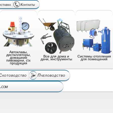
оставка
Контакты
Автоклавы,
дистилляторы,
Все для дома и
Системы отопления
домашние
дачи, инструменты
для помещений
пивоварни, с\х
продукция
Скотоводство
Пчеловодство
l.com