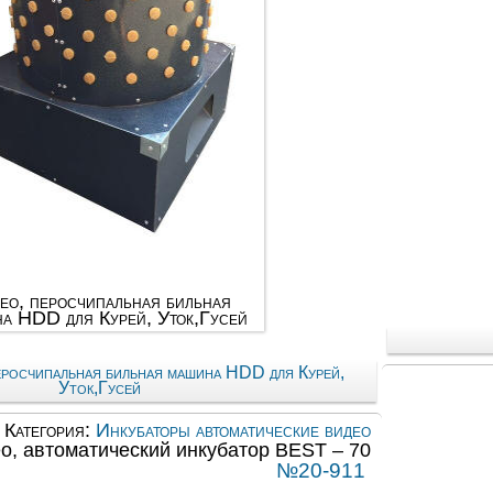
ео, перосчипальная бильная
а HDD для Курей, Уток,Гусей
еросчипальная бильная машина HDD для Курей,
Уток,Гусей
Категория:
Инкубаторы автоматические видео
о, автоматический инкубатор BEST – 70
№20-911